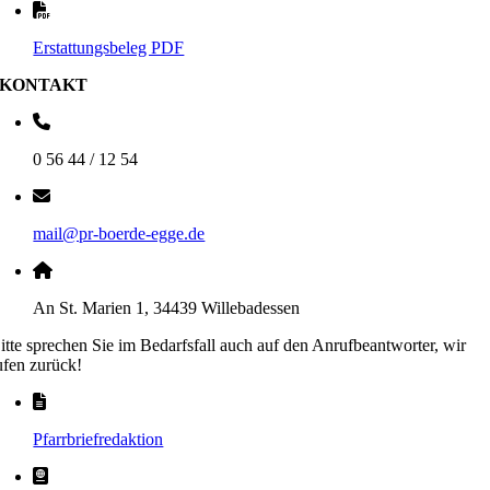
Erstattungsbeleg PDF
KONTAKT
0 56 44 / 12 54
mail@pr-boerde-egge.de
An St. Marien 1, 34439 Willebadessen
itte sprechen Sie im Bedarfsfall auch auf den Anrufbeantworter, wir
ufen zurück!
Pfarrbriefredaktion