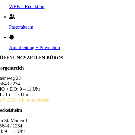
WEB – Redaktion
Pastoralteam
Aufarbeitung + Prävention
ÖFFNUNGSZEITEN BÜROS
orgentreich
teinweg 22
5643 / 234
O + DO: 9 – 11 Uhr
I: 15 – 17 Uhr
0.7.-28.8. Mi. geschlossen
eckelsheim
n St. Marien 1
5644 / 1254
I: 9 – 11 Uhr