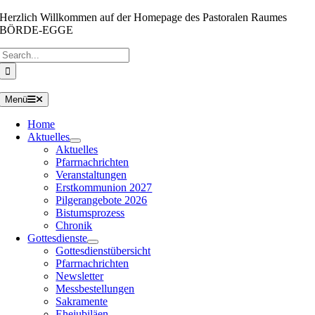
Zum
Herzlich Willkommen auf der Homepage des Pastoralen Raumes
Inhalt
BÖRDE-EGGE
springen
Suche
nach:
Menü
Home
Aktuelles
Aktuelles
Pfarrnachrichten
Veranstaltungen
Erstkommunion 2027
Pilgerangebote 2026
Bistumsprozess
Chronik
Gottesdienste
Gottesdienstübersicht
Pfarrnachrichten
Newsletter
Messbestellungen
Sakramente
Ehejubiläen