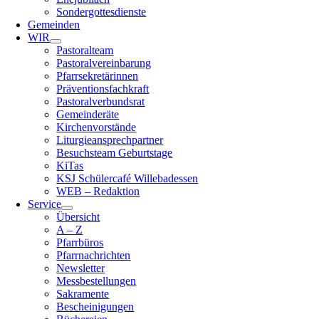
Sondergottesdienste
Gemeinden
WIR
Pastoralteam
Pastoralvereinbarung
Pfarrsekretärinnen
Präventionsfachkraft
Pastoralverbundsrat
Gemeinderäte
Kirchenvorstände
Liturgieansprechpartner
Besuchsteam Geburtstage
KiTas
KSJ Schülercafé Willebadessen
WEB – Redaktion
Service
Übersicht
A – Z
Pfarrbüros
Pfarrnachrichten
Newsletter
Messbestellungen
Sakramente
Bescheinigungen