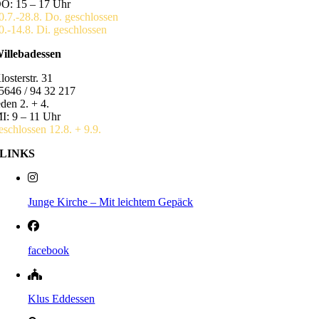
O: 15 – 17 Uhr
0.7.-28.8. Do. geschlossen
0.-14.8. Di. geschlossen
illebadessen
losterstr. 31
5646 / 94 32 217
eden 2. + 4.
I: 9 – 11 Uhr
eschlossen 12.8. + 9.9.
LINKS
Junge Kirche – Mit leichtem Gepäck
facebook
Klus Eddessen