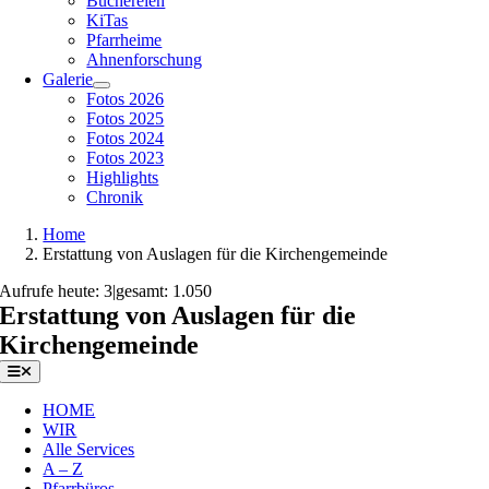
Büchereien
KiTas
Pfarrheime
Ahnenforschung
Galerie
Fotos 2026
Fotos 2025
Fotos 2024
Fotos 2023
Highlights
Chronik
Home
Erstattung von Auslagen für die Kirchengemeinde
Aufrufe heute: 3
|
gesamt: 1.050
Erstattung von Auslagen für die
Kirchengemeinde
Toggle
Navigation
HOME
WIR
Alle Services
A – Z
Pfarrbüros