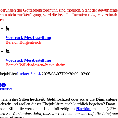
derungen der Gottesdienstordnung sind möglich. Steht der gewünschte
min nicht zur Verfügung, wird die bestellte Intention möglichst zeitnah
lesen.
Vordruck Messbestellung
Bereich Borgentreich
Vordruck Messbestellung
Bereich Willebadessen-Peckelsheim
hejubiläen
Ludger Scholz
2025-08-07T22:30:09+02:00
hejubiläen
 feiern ihre
Silberhochzeit
,
Goldhochzeit
oder sogar die
Diamantene
chzeit
und wollen dieses Ehejubiläum auch kirchlich begehen? Dann
ssen SIE aktiv werden und sich frühzeitig im
Pfarrbüro
melden. (
Bitte
ben Sie Verständnis dafür, dass wir nicht von uns aus auf alle Jubelpaa