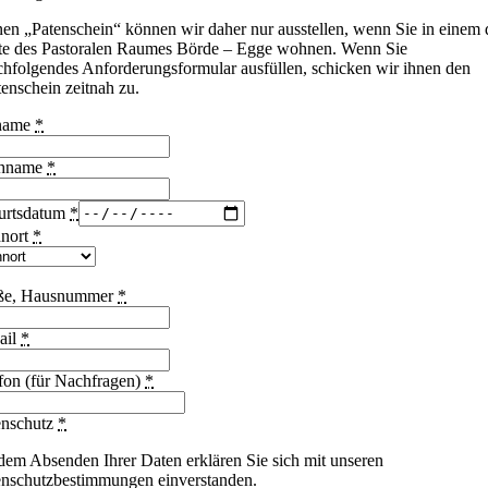
nen „Patenschein“ können wir daher nur ausstellen, wenn Sie in einem 
te des Pastoralen Raumes Börde – Egge wohnen. Wenn Sie
chfolgendes Anforderungsformular ausfüllen, schicken wir ihnen den
tenschein zeitnah zu.
name
*
hname
*
urtsdatum
*
nort
*
aße, Hausnummer
*
ail
*
fon (für Nachfragen)
*
enschutz
*
dem Absenden Ihrer Daten erklären Sie sich mit unseren
nschutzbestimmungen einverstanden.