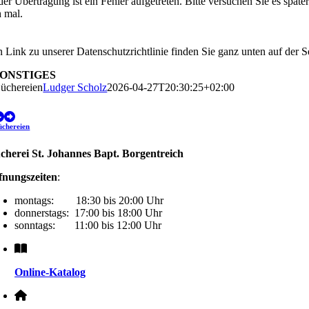
der Übertragung ist ein Fehler aufgetreten. Bitte versuchen Sie es späte
 mal.
 Link zu unserer Datenschutzrichtlinie finden Sie ganz unten auf der Se
SONSTIGES
üchereien
Ludger Scholz
2026-04-27T20:30:25+02:00
üchereien
cherei St. Johannes Bapt. Borgentreich
fnungszeiten
:
montags: 18:30 bis 20:00 Uhr
donnerstags: 17:00 bis 18:00 Uhr
sonntags: 11:00 bis 12:00 Uhr
Online-Katalog