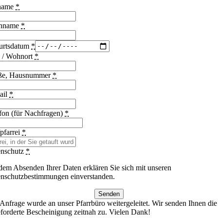
name
*
hname
*
urtsdatum
*
 / Wohnort
*
aße, Hausnummer
*
ail
*
fon (für Nachfragen)
*
pfarrei
*
enschutz
*
dem Absenden Ihrer Daten erklären Sie sich mit unseren
nschutzbestimmungen einverstanden.
Senden
 Anfrage wurde an unser Pfarrbüro weitergeleitet. Wir senden Ihnen die
forderte Bescheinigung zeitnah zu. Vielen Dank!