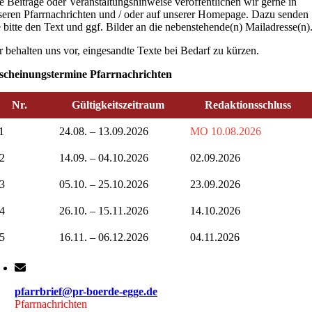
re Beiträge oder Veranstaltungshinweise veröffentlichen wir gerne in
seren Pfarrnachrichten und / oder auf unserer Homepage. Dazu senden
e bitte den Text und ggf. Bilder an die nebenstehende(n) Mailadresse(n)
r behalten uns vor, eingesandte Texte bei Bedarf zu kürzen.
scheinungstermine Pfarrnachrichten
Nr.
Gültigkeitszeitraum
Redaktionsschluss
1
24.08. – 13.09.2026
MO 10.08.2026
2
14.09. – 04.10.2026
02.09.2026
3
05.10. – 25.10.2026
23.09.2026
4
26.10. – 15.11.2026
14.10.2026
5
16.11. – 06.12.2026
04.11.2026
pfarrbrief@pr-boerde-egge.de
Pfarrnachrichten