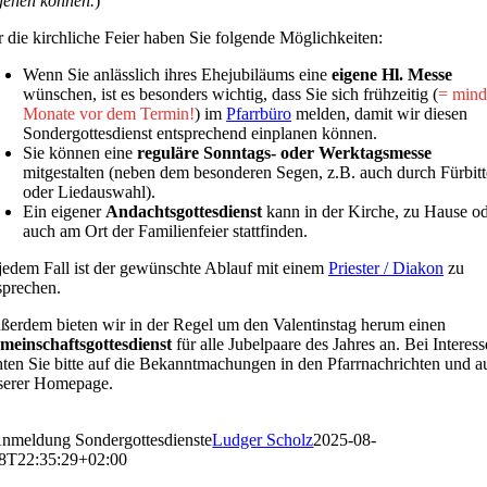
gehen können.
)
r die kirchliche Feier haben Sie folgende Möglichkeiten:
Wenn Sie anlässlich ihres Ehejubiläums eine
eigene Hl. Messe
wünschen, ist es besonders wichtig, dass Sie sich frühzeitig (
= mind
Monate vor dem Termin!
) im
Pfarrbüro
melden, damit wir diesen
Sondergottesdienst entsprechend einplanen können.
Sie können eine
reguläre Sonntags- oder Werktagsmesse
mitgestalten (neben dem besonderen Segen, z.B. auch durch Fürbit
oder Liedauswahl).
Ein eigener
Andachtsgottesdienst
kann in der Kirche, zu Hause o
auch am Ort der Familienfeier stattfinden.
 jedem Fall ist der gewünschte Ablauf mit einem
Priester / Diakon
zu
sprechen.
ßerdem bieten wir in der Regel um den Valentinstag herum einen
meinschaftsgottesdienst
für alle Jubelpaare des Jahres an. Bei Interess
hten Sie bitte auf die Bekanntmachungen in den Pfarrnachrichten und a
serer Homepage.
nmeldung Sondergottesdienste
Ludger Scholz
2025-08-
8T22:35:29+02:00