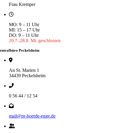
Frau Kremper
MO: 9 – 11 Uhr
MI: 15 – 17 Uhr
DO: 9 – 11 Uhr
20.7.-28.8. Mi. geschlossen
entralbüro Peckelsheim
An St. Marien 1
34439 Peckelsheim
0 56 44 / 12 54
mail@pr-boerde-egge.de