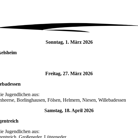
Sonntag, 1. März 2026
kelsheim
Freitag, 27. März 2026
lebadessen
die Jugendlichen aus:
nheerse, Borlinghausen, Fölsen, Helmern, Niesen, Willebadessen
Samstag, 18. April 2026
gentreich
die Jugendlichen aus:
entreich, Großeneder, Lütgeneder