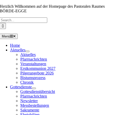
Zum
Herzlich Willkommen auf der Homepage des Pastoralen Raumes
Inhalt
BÖRDE-EGGE
springen
Suche
nach:
Menü
Home
Aktuelles
Aktuelles
Pfarrnachrichten
Veranstaltungen
Erstkommunion 2027
Pilgerangebote 2026
Bistumsprozess
Chronik
Gottesdienste
Gottesdienstübersicht
Pfarrnachrichten
Newsletter
Messbestellungen
Sakramente
Ehejubiläen