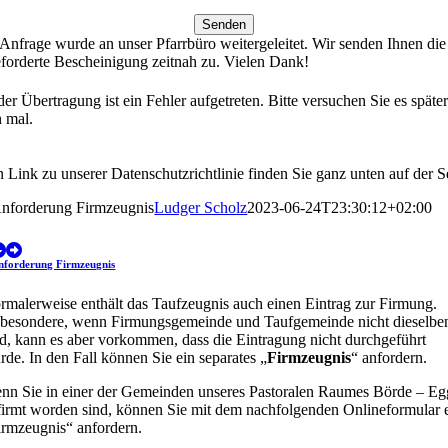
Senden
 Anfrage wurde an unser Pfarrbüro weitergeleitet. Wir senden Ihnen die
forderte Bescheinigung zeitnah zu. Vielen Dank!
der Übertragung ist ein Fehler aufgetreten. Bitte versuchen Sie es späte
 mal.
 Link zu unserer Datenschutzrichtlinie finden Sie ganz unten auf der Se
nforderung Firmzeugnis
Ludger Scholz
2023-06-24T23:30:12+02:00
nforderung Firmzeugnis
rmalerweise enthält das Taufzeugnis auch einen Eintrag zur Firmung.
sbesondere, wenn Firmungsgemeinde und Taufgemeinde nicht dieselbe
nd, kann es aber vorkommen, dass die Eintragung nicht durchgeführt
rde. In den Fall können Sie ein separates „
Firmzeugnis
“ anfordern.
nn Sie in einer der Gemeinden unseres Pastoralen Raumes Börde – Eg
firmt worden sind, können Sie mit dem nachfolgenden Onlineformular 
irmzeugnis“ anfordern.