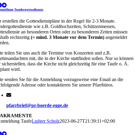
nmeldung Sondergottesdienste
 erstellen die Gottesdienstpläne in der Regel für 2-3 Monate.
ndergottesdienste wie z.B. Goldhochzeiten, Schützenmessen,
ttesdienste an besonderen Orten oder zu besonderen Zeiten müssen
halb rechtzeitig
(= mind. 3 Monate vor dem Termin)
angemeldet
rden.
tte teilen Sie uns auch die Termine von Konzerten und z.B.
rtinsandachten mit, die in der Kirche stattfinden sollen. Nur so können
 sicherstellen, dass die Kirche nicht gleichzeitig für eine Taufe o. Ä.
rplant wird.
tte senden Sie für die Anmeldung vorzugsweise eine Email an die
chfolgende Adresse oder kontaktieren Sie unsere Pfarrbüros.
pfarrbrief@pr-boerde-egge.de
SAKRAMENTE
nmeldung Taufe
Ludger Scholz
2023-06-27T21:39:11+02:00