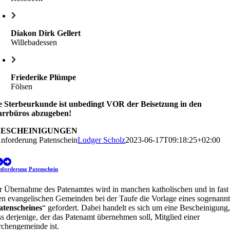
Diakon Dirk Gellert
Willebadessen
Friederike
Plümpe
Fölsen
e Sterbeurkunde ist unbedingt VOR der Beisetzung in den
arrbüros abzugeben!
BESCHEINIGUNGEN
nforderung Patenschein
Ludger Scholz
2023-06-17T09:18:25+02:00
nforderung Patenschein
r Übernahme des Patenamtes wird in manchen katholischen und in fast
len evangelischen Gemeinden bei der Taufe die Vorlage eines sogenann
atenscheines
“ gefordert. Dabei handelt es sich um eine Bescheinigung
ss derjenige, der das Patenamt übernehmen soll, Mitglied einer
rchengemeinde ist.