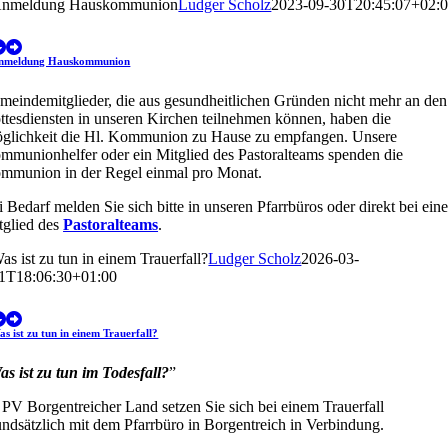
nmeldung Hauskommunion
Ludger Scholz
2023-09-30T20:45:07+02:
nmeldung Hauskommunion
meindemitglieder, die aus gesundheitlichen Gründen nicht mehr an den
ttesdiensten in unseren Kirchen teilnehmen können, haben die
glichkeit die Hl. Kommunion zu Hause zu empfangen. Unsere
mmunionhelfer oder ein Mitglied des Pastoralteams spenden die
mmunion in der Regel einmal pro Monat.
 Bedarf melden Sie sich bitte in unseren Pfarrbüros oder direkt bei ein
tglied des
Pastoralteams
.
as ist zu tun in einem Trauerfall?
Ludger Scholz
2026-03-
1T18:06:30+01:00
s ist zu tun in einem Trauerfall?
as ist zu tun im Todesfall?
”
 PV Borgentreicher Land setzen Sie sich bei einem Trauerfall
undsätzlich mit dem Pfarrbüro in Borgentreich in Verbindung.