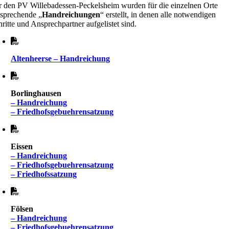
r den PV Willebadessen-Peckelsheim wurden für die einzelnen Orte
tsprechende „
Handreichungen
“ erstellt, in denen alle notwendigen
ritte und Ansprechpartner aufgelistet sind.
Altenheerse – Handreichung
Borlinghausen
– Handreichung
– Friedhofsgebuehrensatzung
Eissen
– Handreichung
– Friedhofsgebuehrensatzung
– Friedhofssatzung
Fölsen
– Handreichung
– Friedhofsgebuehrensatzung