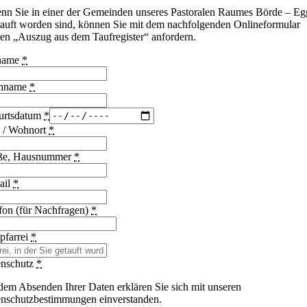
nn Sie in einer der Gemeinden unseres Pastoralen Raumes Börde – Eg
tauft worden sind, können Sie mit dem nachfolgenden Onlineformular
nen „Auszug aus dem Taufregister“ anfordern.
name
*
hname
*
urtsdatum
*
 / Wohnort
*
aße, Hausnummer
*
ail
*
fon (für Nachfragen)
*
pfarrei
*
enschutz
*
dem Absenden Ihrer Daten erklären Sie sich mit unseren
nschutzbestimmungen einverstanden.