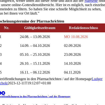
fangreich, weiter unten auf dieser Seite und auch auf der
Startseite
find
 unsere online-Gottesdienstübersicht. Hier ist es möglich, nach einzeln
meinden zu filtern. So haben Sie eine schnelle Möglichkeit zu sehen,
s bei ihnen vor Ort läuft.”
scheinungstermine der Pfarrnachrichten
Nr.
Gültigkeitszeitraum
Redaktionsschluss
1
24.08. – 13.09.2026
MO 10.08.2026
2
14.09. – 04.10.2026
02.09.2026
3
05.10. – 25.10.2026
23.09.2026
4
26.10. – 15.11.2026
14.10.2026
5
16.11. – 06.12.2026
04.11.2026
eröffentlichungen in den Pfarrnachrichten / auf der Homepage
Ludger
cholz
2023-12-11T19:12:07+01:00
eröffentlichungen in den Pfarrnachrichten / auf der Homepage