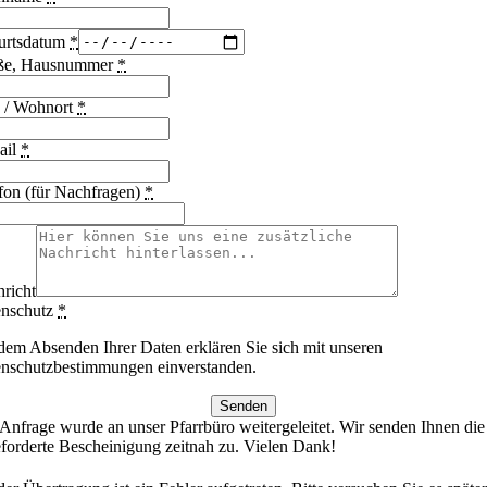
urtsdatum
*
aße, Hausnummer
*
 / Wohnort
*
ail
*
fon (für Nachfragen)
*
richt
enschutz
*
dem Absenden Ihrer Daten erklären Sie sich mit unseren
nschutzbestimmungen einverstanden.
Senden
 Anfrage wurde an unser Pfarrbüro weitergeleitet. Wir senden Ihnen die
forderte Bescheinigung zeitnah zu. Vielen Dank!