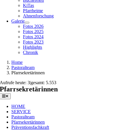
Büchereien
KiTas
Pfarrheime
Ahnenforschung
Galerie
Fotos 2026
Fotos 2025
Fotos 2024
Fotos 2023
Highlights
Chronik
Home
Pastoralteam
Pfarrsekretärinnen
Aufrufe heute: 3
|
gesamt: 5.553
Pfarrsekretärinnen
Toggle
Navigation
HOME
SERVICE
Pastoralteam
Pfarrsekretärinnen
Präventionsfachkraft