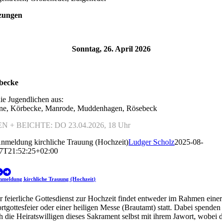
zungen
Sonntag, 26. April 2026
10:00
becke
die Jugendlichen aus:
ne, Körbecke, Manrode, Muddenhagen, Rösebeck
N + BEICHTE: DO 23.04.2026, 18 Uhr
nmeldung kirchliche Trauung (Hochzeit)
Ludger Scholz
2025-08-
7T21:52:25+02:00
nmeldung kirchliche Trauung (Hochzeit)
r feierliche Gottesdienst zur Hochzeit findet entweder im Rahmen eine
rtgottesfeier oder einer heiligen Messe (Brautamt) statt. Dabei spenden
ch die Heiratswilligen dieses Sakrament selbst mit ihrem Jawort, wobei 