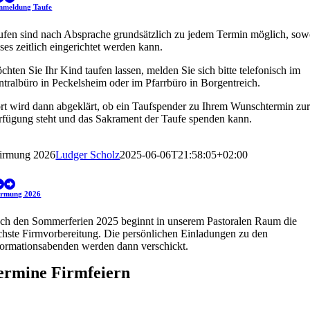
nmeldung Taufe
ufen sind nach Absprache grundsätzlich zu jedem Termin möglich, sow
ses zeitlich eingerichtet werden kann.
hten Sie Ihr Kind taufen lassen, melden Sie sich bitte telefonisch im
ntralbüro in Peckelsheim oder im Pfarrbüro in Borgentreich.
rt wird dann abgeklärt, ob ein Taufspender zu Ihrem Wunschtermin zu
rfügung steht und das Sakrament der Taufe spenden kann.
irmung 2026
Ludger Scholz
2025-06-06T21:58:05+02:00
irmung 2026
ch den Sommerferien 2025 beginnt in unserem Pastoralen Raum die
chste Firmvorbereitung. Die persönlichen Einladungen zu den
formationsabenden werden dann verschickt.
ermine Firmfeiern