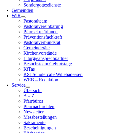
Sondergottesdienste
Gemeinden
WIR
Pastoralteam
Pastoralvereinbarung
Pfarrsekretärinnen
Präventionsfachkraft
Pastoralverbundsrat
Gemeinderäte
Kirchenvorstände
Liturgieansprechpartner
Besuchsteam Geburtstage
KiTas
KSJ Schülercafé Willebadessen
WEB – Redaktion
Service
Übersicht
A – Z
Pfarrbüros
Pfarrnachrichten
Newsletter
Messbestellungen
Sakramente
Bescheinigungen