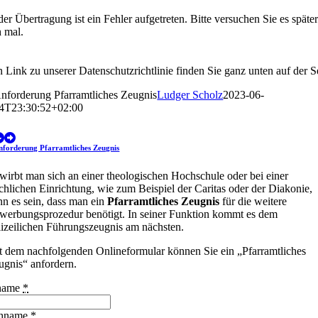
der Übertragung ist ein Fehler aufgetreten. Bitte versuchen Sie es späte
 mal.
 Link zu unserer Datenschutzrichtlinie finden Sie ganz unten auf der Se
nforderung Pfarramtliches Zeugnis
Ludger Scholz
2023-06-
4T23:30:52+02:00
nforderung Pfarramtliches Zeugnis
wirbt man sich an einer theologischen Hochschule oder bei einer
rchlichen Einrichtung, wie zum Beispiel der Caritas oder der Diakonie,
nn es sein, dass man ein
Pfarramtliches Zeugnis
für die weitere
werbungsprozedur benötigt. In seiner Funktion kommt es dem
lizeilichen Führungszeugnis am nächsten.
t dem nachfolgenden Onlineformular können Sie ein „Pfarramtliches
ugnis“ anfordern.
name
*
hname
*