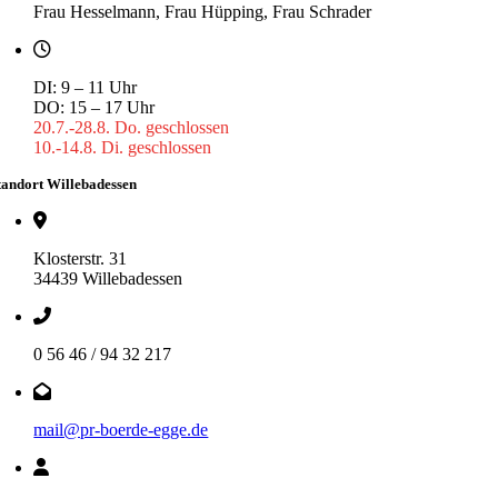
Frau Hesselmann, Frau Hüpping, Frau Schrader
DI: 9 – 11 Uhr
DO: 15 – 17 Uhr
20.7.-28.8. Do. geschlossen
10.-14.8. Di. geschlossen
tandort Willebadessen
Klosterstr. 31
34439 Willebadessen
0 56 46 / 94 32 217
mail@pr-boerde-egge.de