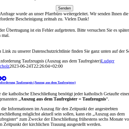
Senden
 Anfrage wurde an unser Pfarrbüro weitergeleitet. Wir senden Ihnen die
forderte Bescheinigung zeitnah zu. Vielen Dank!
der Übertragung ist ein Fehler aufgetreten. Bitte versuchen Sie es späte
 mal.
 Link zu unserer Datenschutzrichtlinie finden Sie ganz unten auf der Se
nforderung Taufzeugnis (Auszug aus dem Taufregister)
Ludger
cholz
2023-06-24T22:26:04+02:00
nforderung Taufzeugnis (Auszug aus dem Taufregister)
r die katholische Eheschließung benötigt jeder katholisch Getaufte eine
genannten „
Auszug aus dem Taufregister = Taufzeugnis
“.
 die Informationen im Auszug für den Zeitpunkt der angestrebten
eschließung möglichst aktuell sein sollen, kann ein „Auszug aus dem
ufregister“ zum Zwecke der Eheschließung frühestens sechs Monate vo
m Zeitpunkt der kirchlichen Trauung ausgestellt werden.