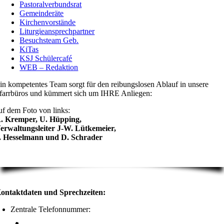
Pastoralverbundsrat
Gemeinderäte
Kirchenvorstände
Liturgieansprechpartner
Besuchsteam Geb.
KiTas
KSJ Schülercafé
WEB – Redaktion
in kompetentes Team sorgt für den reibungslosen Ablauf in unsere
farrbüros und kümmert sich um IHRE Anliegen:
uf dem Foto von links:
. Kremper, U. Hüpping,
erwaltungsleiter J-W. Lütkemeier,
. Hesselmann und D. Schrader
ontaktdaten und Sprechzeiten:
Zentrale Telefonnummer: