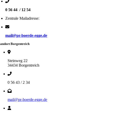
0 56 44 / 12 54
Zentrale Mailadresse:
mail@pr-boerde-egge.de
tandort Borgentreich
Steinweg 22
34434 Borgentreich
0 56 43 / 2 34
mail@pr-boerde-egge.de