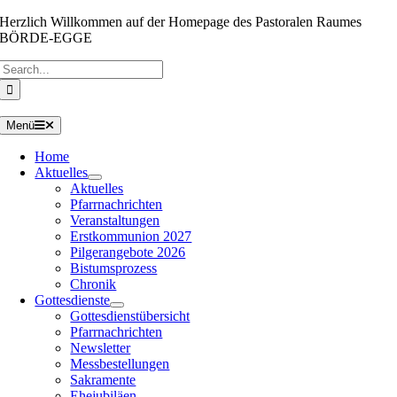
Zum
Herzlich Willkommen auf der Homepage des Pastoralen Raumes
Inhalt
BÖRDE-EGGE
springen
Suche
nach:
Menü
Home
Aktuelles
Aktuelles
Pfarrnachrichten
Veranstaltungen
Erstkommunion 2027
Pilgerangebote 2026
Bistumsprozess
Chronik
Gottesdienste
Gottesdienstübersicht
Pfarrnachrichten
Newsletter
Messbestellungen
Sakramente
Ehejubiläen