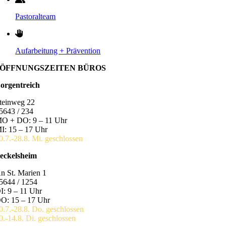
Pastoralteam
Aufarbeitung + Prävention
ÖFFNUNGSZEITEN BÜROS
orgentreich
teinweg 22
5643 / 234
O + DO: 9 – 11 Uhr
I: 15 – 17 Uhr
0.7.-28.8. Mi. geschlossen
eckelsheim
n St. Marien 1
5644 / 1254
I: 9 – 11 Uhr
O: 15 – 17 Uhr
0.7.-28.8. Do. geschlossen
0.-14.8. Di. geschlossen