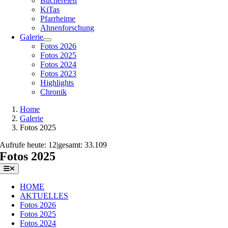
Büchereien
KiTas
Pfarrheime
Ahnenforschung
Galerie
Fotos 2026
Fotos 2025
Fotos 2024
Fotos 2023
Highlights
Chronik
Home
Galerie
Fotos 2025
Aufrufe heute: 12
|
gesamt: 33.109
Fotos 2025
Toggle
Navigation
HOME
AKTUELLES
Fotos 2026
Fotos 2025
Fotos 2024