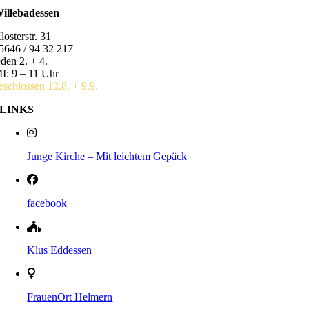
illebadessen
losterstr. 31
5646 / 94 32 217
eden 2. + 4.
I: 9 – 11 Uhr
eschlossen 12.8. + 9.9.
LINKS
Junge Kirche – Mit leichtem Gepäck
facebook
Klus Eddessen
FrauenOrt Helmern