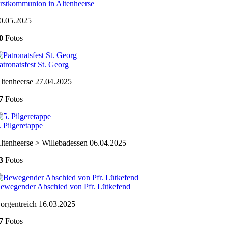
rstkommunion in Altenheerse
0.05.2025
0
Fotos
atronatsfest St. Georg
ltenheerse 27.04.2025
7
Fotos
. Pilgeretappe
ltenheerse > Willebadessen 06.04.2025
3
Fotos
ewegender Abschied von Pfr. Lütkefend
orgentreich 16.03.2025
7
Fotos