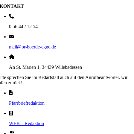
KONTAKT
0 56 44 / 12 54
mail@pr-boerde-egge.de
An St. Marien 1, 34439 Willebadessen
itte sprechen Sie im Bedarfsfall auch auf den Anrufbeantworter, wir
ufen zurück!
Pfarrbriefredaktion
WEB – Redaktion