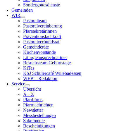
Sondergottesdienste
Gemeinden
WIR
Pastoralteam
Pastoralvereinbarung
Pfarrsekretärinnen
Präventionsfachkraft
Pastoralverbundsrat
Gemeinderäte
Kirchenvorstände
Liturgieansprechpartner
Besuchsteam Geburtstage
KiTas
KSJ Schülercafé Willebadessen
WEB – Redaktion
Service
Übersicht
A – Z
Pfarrbüros
Pfarrnachrichten
Newsletter
Messbestellungen
Sakramente
Bescheinigungen