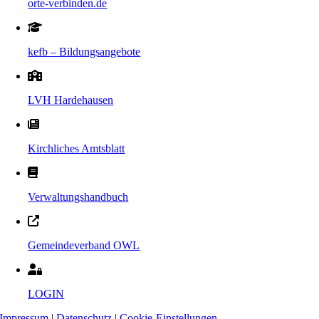
orte-verbinden.de
kefb – Bildungsangebote
LVH Hardehausen
Kirchliches Amtsblatt
Verwaltungshandbuch
Gemeindeverband OWL
LOGIN
Impressum
|
Datenschutz
|
Cookie-Einstellungen