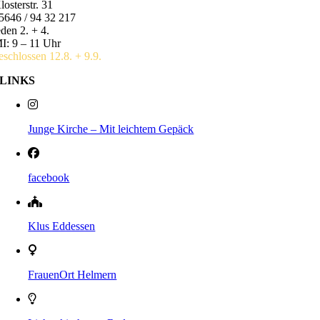
losterstr. 31
5646 / 94 32 217
eden 2. + 4.
I: 9 – 11 Uhr
eschlossen 12.8. + 9.9.
LINKS
Junge Kirche – Mit leichtem Gepäck
facebook
Klus Eddessen
FrauenOrt Helmern