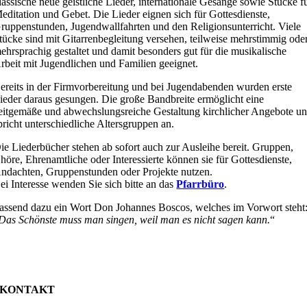
lassische neue geistliche Lieder, internationale Gesänge sowie Stücke f
editation und Gebet. Die Lieder eignen sich für Gottesdienste,
ruppenstunden, Jugendwallfahrten und den Religionsunterricht. Viele
tücke sind mit Gitarrenbegleitung versehen, teilweise mehrstimmig ode
ehrsprachig gestaltet und damit besonders gut für die musikalische
rbeit mit Jugendlichen und Familien geeignet.
ereits in der Firmvorbereitung und bei Jugendabenden wurden erste
ieder daraus gesungen. Die große Bandbreite ermöglicht eine
eitgemäße und abwechslungsreiche Gestaltung kirchlicher Angebote u
pricht unterschiedliche Altersgruppen an.
ie Liederbücher stehen ab sofort auch zur Ausleihe bereit. Gruppen,
höre, Ehrenamtliche oder Interessierte können sie für Gottesdienste,
ndachten, Gruppenstunden oder Projekte nutzen.
ei Interesse wenden Sie sich bitte an das
Pfarrbüro
.
assend dazu ein Wort Don Johannes Boscos, welches im Vorwort steht
Das Schönste muss man singen, weil man es nicht sagen kann.
“
KONTAKT