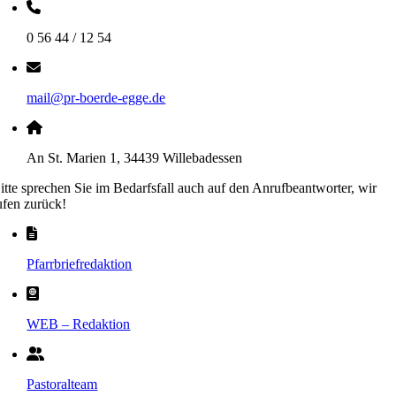
0 56 44 / 12 54
mail@pr-boerde-egge.de
An St. Marien 1, 34439 Willebadessen
itte sprechen Sie im Bedarfsfall auch auf den Anrufbeantworter, wir
ufen zurück!
Pfarrbriefredaktion
WEB – Redaktion
Pastoralteam