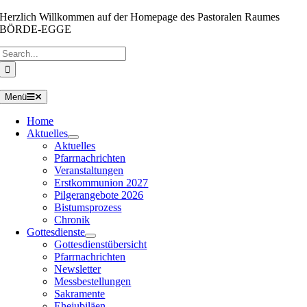
Zum
Herzlich Willkommen auf der Homepage des Pastoralen Raumes
Inhalt
BÖRDE-EGGE
springen
Suche
nach:
Menü
Home
Aktuelles
Aktuelles
Pfarrnachrichten
Veranstaltungen
Erstkommunion 2027
Pilgerangebote 2026
Bistumsprozess
Chronik
Gottesdienste
Gottesdienstübersicht
Pfarrnachrichten
Newsletter
Messbestellungen
Sakramente
Ehejubiläen