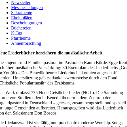
Newsletter
Messbestellungen
Sakramente
Ehejubiläen
Bescheinigungen
Büchereien
KiTas
Pfarrheime
Ahnenforschung
eue Liederbücher bereichern die musikalische Arbeit
ie Jugend- und Familienpastoral im Pastoralen Raum Börde-Egge freu
ich über musikalische Verstärkung: 30 Exemplare des Liederbuchs „Go
or You(th) – Das Benediktbeurer Liederbuch“ konnten angeschafft
erden. Unterstützung gab es dankenswerterweise durch den Fond
Christliche Popularmusik“ des Erzbistums.
as Werk umfasst 735 Neue Geistliche Lieder (NGL). Die Sammlung
urde von Studierenden in Benediktbeuern – dem Zentrum der
ugendpastoral in Deutschland – getestet, zusammengestellt und speziell
ür junge Gemeinden aufbereitet. Herausgegeben wird das Liederbuch
on den Salesianern Don Boscos.
ie Liedauswahl ist vielfältig und praxisnah: moderne Worship-Songs,