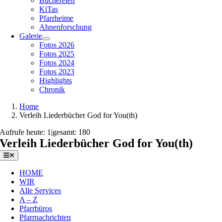
Büchereien
KiTas
Pfarrheime
Ahnenforschung
Galerie
Fotos 2026
Fotos 2025
Fotos 2024
Fotos 2023
Highlights
Chronik
Home
Verleih Liederbücher God for You(th)
Aufrufe heute: 1
|
gesamt: 180
Verleih Liederbücher God for You(th)
Toggle
Navigation
HOME
WIR
Alle Services
A – Z
Pfarrbüros
Pfarrnachrichten