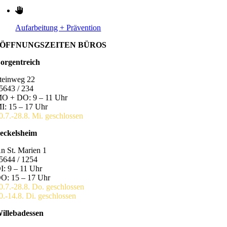
Aufarbeitung + Prävention
ÖFFNUNGSZEITEN BÜROS
orgentreich
teinweg 22
5643 / 234
O + DO: 9 – 11 Uhr
I: 15 – 17 Uhr
0.7.-28.8. Mi. geschlossen
eckelsheim
n St. Marien 1
5644 / 1254
I: 9 – 11 Uhr
O: 15 – 17 Uhr
0.7.-28.8. Do. geschlossen
0.-14.8. Di. geschlossen
illebadessen