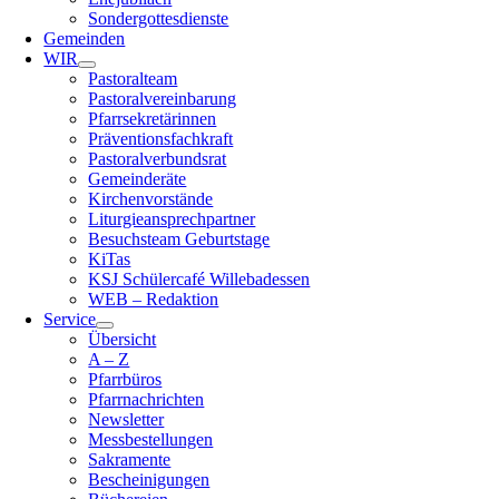
Sondergottesdienste
Gemeinden
WIR
Pastoralteam
Pastoralvereinbarung
Pfarrsekretärinnen
Präventionsfachkraft
Pastoralverbundsrat
Gemeinderäte
Kirchenvorstände
Liturgieansprechpartner
Besuchsteam Geburtstage
KiTas
KSJ Schülercafé Willebadessen
WEB – Redaktion
Service
Übersicht
A – Z
Pfarrbüros
Pfarrnachrichten
Newsletter
Messbestellungen
Sakramente
Bescheinigungen