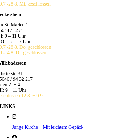
0.7.-28.8. Mi. geschlossen
eckelsheim
n St. Marien 1
5644 / 1254
I: 9 – 11 Uhr
O: 15 – 17 Uhr
0.7.-28.8. Do. geschlossen
0.-14.8. Di. geschlossen
illebadessen
losterstr. 31
5646 / 94 32 217
eden 2. + 4.
I: 9 – 11 Uhr
eschlossen 12.8. + 9.9.
LINKS
Junge Kirche – Mit leichtem Gepäck