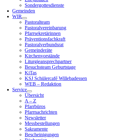
Sondergottesdienste
Gemeinden
WIR
Pastoralteam
Pastoralvereinbarung
Pfarrsekretärinnen
Präventionsfachkraft
Pastoralverbundsrat
Gemeinderäte
Kirchenvorstände
Liturgieansprechpartner
Besuchsteam Geburtstage
KiTas
KSJ Schülercafé Willebadessen
WEB – Redaktion
Service
Übersicht
A – Z
Pfarrbüros
Pfarrnachrichten
Newsletter
Messbestellungen
Sakramente
Bescheinigungen