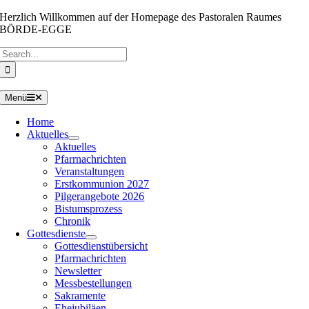
Zum
Herzlich Willkommen auf der Homepage des Pastoralen Raumes
Inhalt
BÖRDE-EGGE
springen
Suche
nach:
Menü
Home
Aktuelles
Aktuelles
Pfarrnachrichten
Veranstaltungen
Erstkommunion 2027
Pilgerangebote 2026
Bistumsprozess
Chronik
Gottesdienste
Gottesdienstübersicht
Pfarrnachrichten
Newsletter
Messbestellungen
Sakramente
Ehejubiläen