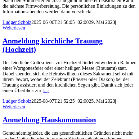
Nach den Sommerferien 2025 beginnt in unserem Pastoralen Raum
die nächste Firmvorbereitung. Die persönlichen Einladungen zu den
Informationsabenden werden dann verschickt.
Ludger Scholz
2025-06-06T21:58:05+02:00
29. Mai 2023
|
Weiterlesen
Anmeldung kirchliche Trauung
(Hochzeit)
Der feierliche Gottesdienst zur Hochzeit findet entweder im Rahmen
einer Wortgottesfeier oder einer heiligen Messe (Brautamt) statt.
Dabei spenden sich die Heiratswilligen dieses Sakrament selbst mit
ihrem Jawort, wobei der Zelebrant (Priester oder Diakon) bei der
Trauung assistiert und den kirchlichen Segen gibt. Damit sich jeder
einen Überblick zur
[...]
Ludger Scholz
2025-08-07T21:52:25+02:00
25. Mai 2023
|
Weiterlesen
Anmeldung Hauskommunion
Gemeindemitglieder, die aus gesundheitlichen Gründen nicht mehr
an den Gottesdiensten in unseren Kirchen teilnehmen können,