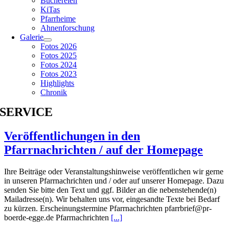
Büchereien
KiTas
Pfarrheime
Ahnenforschung
Galerie
Fotos 2026
Fotos 2025
Fotos 2024
Fotos 2023
Highlights
Chronik
SERVICE
Veröffentlichungen in den
Pfarrnachrichten / auf der Homepage
Ihre Beiträge oder Veranstaltungshinweise veröffentlichen wir gerne
in unseren Pfarrnachrichten und / oder auf unserer Homepage. Dazu
senden Sie bitte den Text und ggf. Bilder an die nebenstehende(n)
Mailadresse(n). Wir behalten uns vor, eingesandte Texte bei Bedarf
zu kürzen. Erscheinungstermine Pfarrnachrichten pfarrbrief@pr-
boerde-egge.de Pfarrnachrichten
[...]