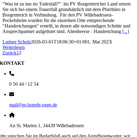
“Was ist zu tun im Todesfall?” Im PV Borgentreicher Land setzen
Sie sich bei einem Trauerfall grundsätzlich mit dem Pfarrbüro in
Borgentreich in Verbindung. Für den PV Willebadessen-
Peckelsheim wurden für die einzelnen Orte entsprechende
"Handreichungen" erstellt, in denen alle notwendigen Schritte und
Ansprechpartner aufgelistet sind. Altenheerse - Handreichung
[...]
Ludger Scholz
2026-03-01T18:06:30+01:00
1. Mai 2023
|
Weiterlesen
Zurück
1
2
KONTAKT
0 56 44 / 12 54
mail@pr-boerde-egge.de
An St. Marien 1, 34439 Willebadessen
itte sprechen Sie im Bedarfsfall auch auf den Anrufbeantworter, wir