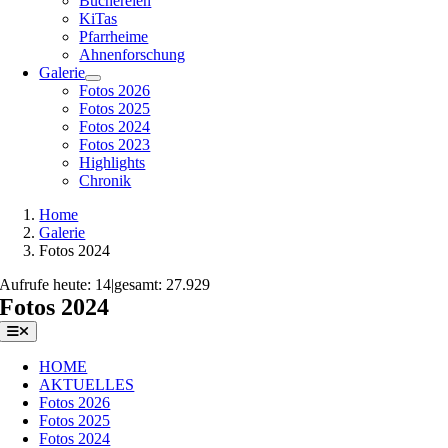
Büchereien
KiTas
Pfarrheime
Ahnenforschung
Galerie
Fotos 2026
Fotos 2025
Fotos 2024
Fotos 2023
Highlights
Chronik
Home
Galerie
Fotos 2024
Aufrufe heute: 14
|
gesamt: 27.929
Fotos 2024
Toggle
Navigation
HOME
AKTUELLES
Fotos 2026
Fotos 2025
Fotos 2024