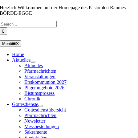
Zum
Herzlich Willkommen auf der Homepage des Pastoralen Raumes
Inhalt
BÖRDE-EGGE
springen
Suche
nach:
Menü
Home
Aktuelles
Aktuelles
Pfarrnachrichten
Veranstaltungen
Erstkommunion 2027
Pilgerangebote 2026
Bistumsprozess
Chronik
Gottesdienste
Gottesdienstübersicht
Pfarrnachrichten
Newsletter
Messbestellungen
Sakramente
Ehejubiläen