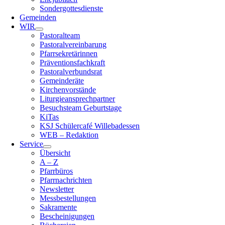
Sondergottesdienste
Gemeinden
WIR
Pastoralteam
Pastoralvereinbarung
Pfarrsekretärinnen
Präventionsfachkraft
Pastoralverbundsrat
Gemeinderäte
Kirchenvorstände
Liturgieansprechpartner
Besuchsteam Geburtstage
KiTas
KSJ Schülercafé Willebadessen
WEB – Redaktion
Service
Übersicht
A – Z
Pfarrbüros
Pfarrnachrichten
Newsletter
Messbestellungen
Sakramente
Bescheinigungen