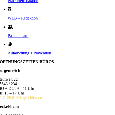
Pfarrbriefredaktion
WEB – Redaktion
Pastoralteam
Aufarbeitung + Prävention
ÖFFNUNGSZEITEN BÜROS
orgentreich
teinweg 22
5643 / 234
O + DO: 9 – 11 Uhr
I: 15 – 17 Uhr
0.7.-28.8. Mi. geschlossen
eckelsheim