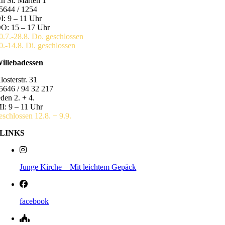
n St. Marien 1
5644 / 1254
I: 9 – 11 Uhr
O: 15 – 17 Uhr
0.7.-28.8. Do. geschlossen
0.-14.8. Di. geschlossen
illebadessen
losterstr. 31
5646 / 94 32 217
eden 2. + 4.
I: 9 – 11 Uhr
eschlossen 12.8. + 9.9.
LINKS
Junge Kirche – Mit leichtem Gepäck
facebook