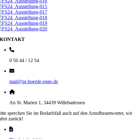
KONTAKT
0 56 44 / 12 54
mail@pr-boerde-egge.de
An St. Marien 1, 34439 Willebadessen
itte sprechen Sie im Bedarfsfall auch auf den Anrufbeantworter, wir
ufen zurück!