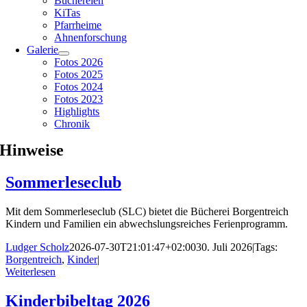
Büchereien
KiTas
Pfarrheime
Ahnenforschung
Galerie
Fotos 2026
Fotos 2025
Fotos 2024
Fotos 2023
Highlights
Chronik
Hinweise
Sommerleseclub
Mit dem Sommerleseclub (SLC) bietet die Bücherei Borgentreich
Kindern und Familien ein abwechslungsreiches Ferienprogramm.
Ludger Scholz
2026-07-30T21:01:47+02:00
30. Juli 2026
|
Tags:
Borgentreich
,
Kinder
|
Weiterlesen
Kinderbibeltag 2026