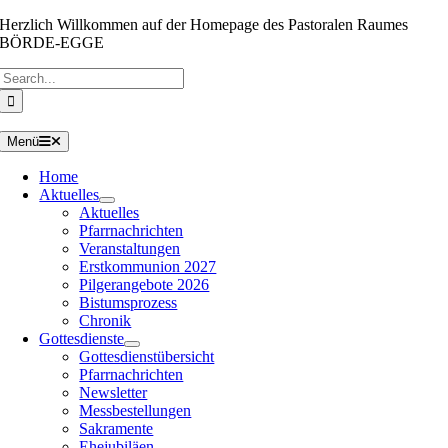
Zum
Herzlich Willkommen auf der Homepage des Pastoralen Raumes
Inhalt
BÖRDE-EGGE
springen
Suche
nach:
Menü
Home
Aktuelles
Aktuelles
Pfarrnachrichten
Veranstaltungen
Erstkommunion 2027
Pilgerangebote 2026
Bistumsprozess
Chronik
Gottesdienste
Gottesdienstübersicht
Pfarrnachrichten
Newsletter
Messbestellungen
Sakramente
Ehejubiläen