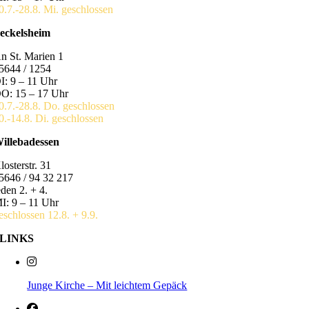
0.7.-28.8. Mi. geschlossen
eckelsheim
n St. Marien 1
5644 / 1254
I: 9 – 11 Uhr
O: 15 – 17 Uhr
0.7.-28.8. Do. geschlossen
0.-14.8. Di. geschlossen
illebadessen
losterstr. 31
5646 / 94 32 217
eden 2. + 4.
I: 9 – 11 Uhr
eschlossen 12.8. + 9.9.
LINKS
Junge Kirche – Mit leichtem Gepäck