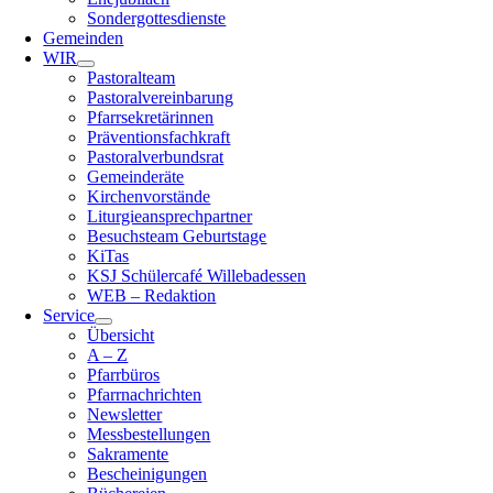
Sondergottesdienste
Gemeinden
WIR
Pastoralteam
Pastoralvereinbarung
Pfarrsekretärinnen
Präventionsfachkraft
Pastoralverbundsrat
Gemeinderäte
Kirchenvorstände
Liturgieansprechpartner
Besuchsteam Geburtstage
KiTas
KSJ Schülercafé Willebadessen
WEB – Redaktion
Service
Übersicht
A – Z
Pfarrbüros
Pfarrnachrichten
Newsletter
Messbestellungen
Sakramente
Bescheinigungen