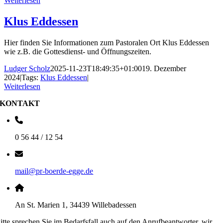
Weiterlesen
Klus Eddessen
Hier finden Sie Informationen zum Pastoralen Ort Klus Eddessen
wie z.B. die Gottesdienst- und Öffnungszeiten.
Ludger Scholz
2025-11-23T18:49:35+01:00
19. Dezember
2024
|
Tags:
Klus Eddessen
|
Weiterlesen
KONTAKT
0 56 44 / 12 54
mail@pr-boerde-egge.de
An St. Marien 1, 34439 Willebadessen
itte sprechen Sie im Bedarfsfall auch auf den Anrufbeantworter, wir