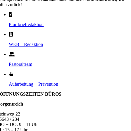
ufen zurück!
Pfarrbriefredaktion
WEB – Redaktion
Pastoralteam
Aufarbeitung + Prävention
ÖFFNUNGSZEITEN BÜROS
orgentreich
teinweg 22
5643 / 234
O + DO: 9 – 11 Uhr
I: 15 – 17 Uhr