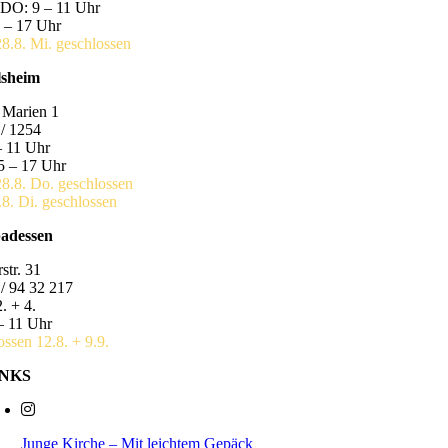
DO: 9 – 11 Uhr
 – 17 Uhr
28.8. Mi. geschlossen
lsheim
 Marien 1
/ 1254
– 11 Uhr
5 – 17 Uhr
28.8. Do. geschlossen
.8. Di. geschlossen
badessen
str. 31
/ 94 32 217
. + 4.
– 11 Uhr
ossen 12.8. + 9.9.
INKS
Junge Kirche – Mit leichtem Gepäck