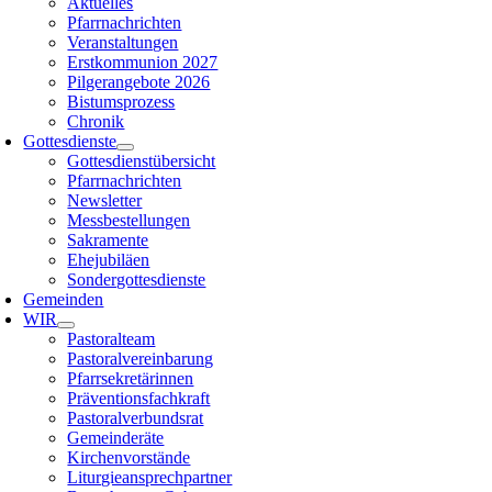
Aktuelles
Pfarrnachrichten
Veranstaltungen
Erstkommunion 2027
Pilgerangebote 2026
Bistumsprozess
Chronik
Gottesdienste
Gottesdienstübersicht
Pfarrnachrichten
Newsletter
Messbestellungen
Sakramente
Ehejubiläen
Sondergottesdienste
Gemeinden
WIR
Pastoralteam
Pastoralvereinbarung
Pfarrsekretärinnen
Präventionsfachkraft
Pastoralverbundsrat
Gemeinderäte
Kirchenvorstände
Liturgieansprechpartner