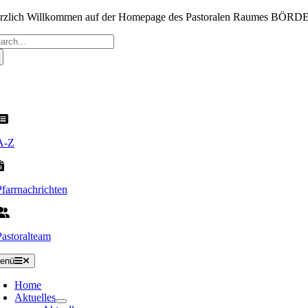
Zum
rzlich Willkommen auf der Homepage des Pastoralen Raumes BÖR
Inhalt
che
springen
ch:
A-Z
Pfarrnachrichten
Pastoralteam
enü
Home
Aktuelles