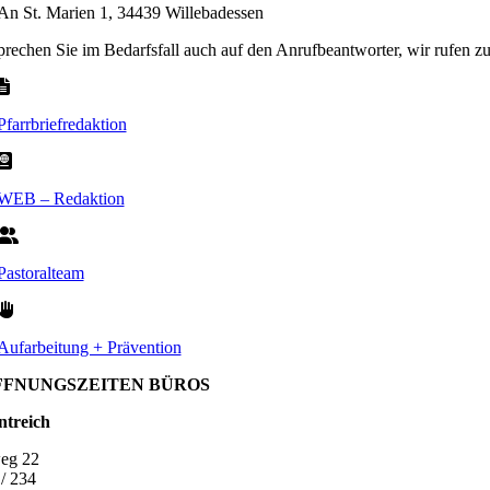
An St. Marien 1, 34439 Willebadessen
sprechen Sie im Bedarfsfall auch auf den Anrufbeantworter, wir rufen z
Pfarrbriefredaktion
WEB – Redaktion
Pastoralteam
Aufarbeitung + Prävention
FFNUNGSZEITEN BÜROS
ntreich
eg 22
/ 234