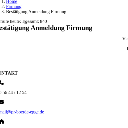
Home
Firmung
Bestätigung Anmeldung Firmung
frufe heute: 1
|
gesamt: 840
estätigung Anmeldung Firmung
Vi
ONTAKT
0 56 44 / 12 54
mail@pr-boerde-egge.de