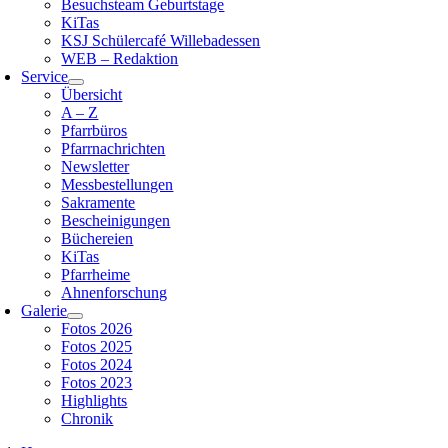
Besuchsteam Geburtstage
KiTas
KSJ Schülercafé Willebadessen
WEB – Redaktion
Service
Übersicht
A – Z
Pfarrbüros
Pfarrnachrichten
Newsletter
Messbestellungen
Sakramente
Bescheinigungen
Büchereien
KiTas
Pfarrheime
Ahnenforschung
Galerie
Fotos 2026
Fotos 2025
Fotos 2024
Fotos 2023
Highlights
Chronik