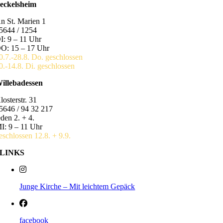
eckelsheim
n St. Marien 1
5644 / 1254
I: 9 – 11 Uhr
O: 15 – 17 Uhr
0.7.-28.8. Do. geschlossen
0.-14.8. Di. geschlossen
illebadessen
losterstr. 31
5646 / 94 32 217
eden 2. + 4.
I: 9 – 11 Uhr
eschlossen 12.8. + 9.9.
LINKS
Junge Kirche – Mit leichtem Gepäck
facebook