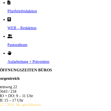
Pfarrbriefredaktion
WEB – Redaktion
Pastoralteam
Aufarbeitung + Prävention
ÖFFNUNGSZEITEN BÜROS
orgentreich
teinweg 22
5643 / 234
O + DO: 9 – 11 Uhr
I: 15 – 17 Uhr
0.7.-28.8. Mi. geschlossen