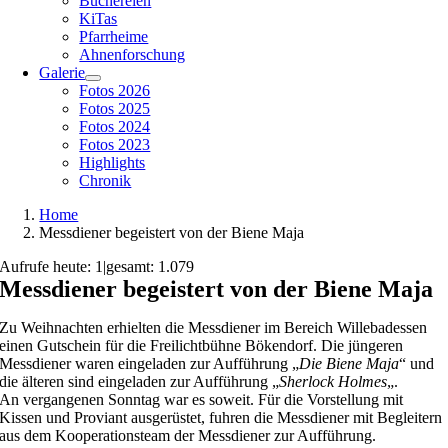
Büchereien
KiTas
Pfarrheime
Ahnenforschung
Galerie
Fotos 2026
Fotos 2025
Fotos 2024
Fotos 2023
Highlights
Chronik
Home
Messdiener begeistert von der Biene Maja
Aufrufe heute: 1
|
gesamt: 1.079
Messdiener begeistert von der Biene Maja
Zu Weihnachten erhielten die Messdiener im Bereich Willebadessen
einen Gutschein für die Freilichtbühne Bökendorf. Die jüngeren
Messdiener waren eingeladen zur Aufführung „
Die Biene Maja
“ und
die älteren sind eingeladen zur Aufführung „
Sherlock Holmes
„.
An vergangenen Sonntag war es soweit. Für die Vorstellung mit
Kissen und Proviant ausgerüstet, fuhren die Messdiener mit Begleitern
aus dem Kooperationsteam der Messdiener zur Aufführung.