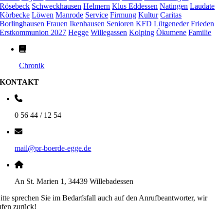
Rösebeck
Schweckhausen
Helmern
Klus Eddessen
Natingen
Laudate
Körbecke
Löwen
Manrode
Service
Firmung
Kultur
Caritas
Borlinghausen
Frauen
Ikenhausen
Senioren
KFD
Lütgeneder
Frieden
Erstkommunion 2027
Hegge
Willegassen
Kolping
Ökumene
Familie
Chronik
KONTAKT
0 56 44 / 12 54
mail@pr-boerde-egge.de
An St. Marien 1, 34439 Willebadessen
itte sprechen Sie im Bedarfsfall auch auf den Anrufbeantworter, wir
ufen zurück!