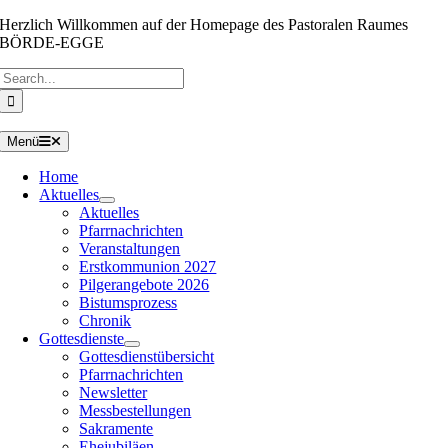
Zum
Herzlich Willkommen auf der Homepage des Pastoralen Raumes
Inhalt
BÖRDE-EGGE
springen
Suche
nach:
Menü
Home
Aktuelles
Aktuelles
Pfarrnachrichten
Veranstaltungen
Erstkommunion 2027
Pilgerangebote 2026
Bistumsprozess
Chronik
Gottesdienste
Gottesdienstübersicht
Pfarrnachrichten
Newsletter
Messbestellungen
Sakramente
Ehejubiläen