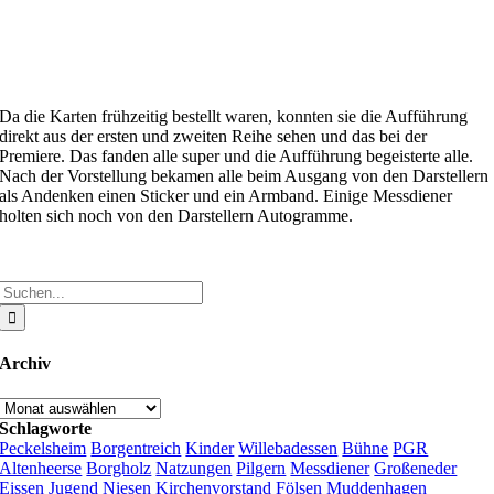
Da die Karten frühzeitig bestellt waren, konnten sie die Aufführung
direkt aus der ersten und zweiten Reihe sehen und das bei der
Premiere. Das fanden alle super und die Aufführung begeisterte alle.
Nach der Vorstellung bekamen alle beim Ausgang von den Darstellern
als Andenken einen Sticker und ein Armband. Einige Messdiener
holten sich noch von den Darstellern Autogramme.
Suche
nach:
Archiv
Archiv
Schlagworte
Peckelsheim
Borgentreich
Kinder
Willebadessen
Bühne
PGR
Altenheerse
Borgholz
Natzungen
Pilgern
Messdiener
Großeneder
Eissen
Jugend
Niesen
Kirchenvorstand
Fölsen
Muddenhagen