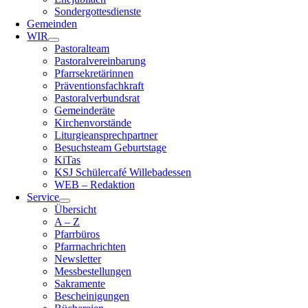
Sondergottesdienste
Gemeinden
WIR
Pastoralteam
Pastoralvereinbarung
Pfarrsekretärinnen
Präventionsfachkraft
Pastoralverbundsrat
Gemeinderäte
Kirchenvorstände
Liturgieansprechpartner
Besuchsteam Geburtstage
KiTas
KSJ Schülercafé Willebadessen
WEB – Redaktion
Service
Übersicht
A – Z
Pfarrbüros
Pfarrnachrichten
Newsletter
Messbestellungen
Sakramente
Bescheinigungen