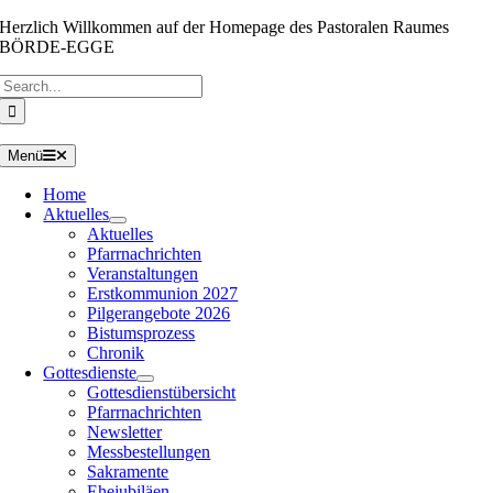
Zum
Herzlich Willkommen auf der Homepage des Pastoralen Raumes
Inhalt
BÖRDE-EGGE
springen
Suche
nach:
Menü
Home
Aktuelles
Aktuelles
Pfarrnachrichten
Veranstaltungen
Erstkommunion 2027
Pilgerangebote 2026
Bistumsprozess
Chronik
Gottesdienste
Gottesdienstübersicht
Pfarrnachrichten
Newsletter
Messbestellungen
Sakramente
Ehejubiläen