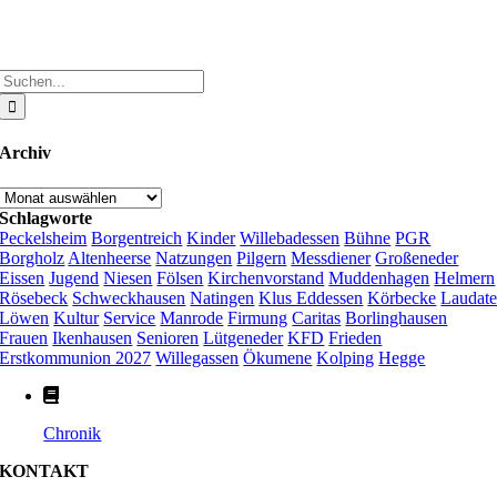
Suche
nach:
Archiv
Archiv
Schlagworte
Peckelsheim
Borgentreich
Kinder
Willebadessen
Bühne
PGR
Borgholz
Altenheerse
Natzungen
Pilgern
Messdiener
Großeneder
Eissen
Jugend
Niesen
Fölsen
Kirchenvorstand
Muddenhagen
Helmern
Rösebeck
Schweckhausen
Natingen
Klus Eddessen
Körbecke
Laudat
Löwen
Kultur
Service
Manrode
Firmung
Caritas
Borlinghausen
Frauen
Ikenhausen
Senioren
Lütgeneder
KFD
Frieden
Erstkommunion 2027
Willegassen
Ökumene
Kolping
Hegge
Chronik
KONTAKT