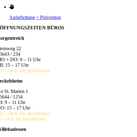
Aufarbeitung + Prävention
ÖFFNUNGSZEITEN BÜROS
orgentreich
teinweg 22
5643 / 234
O + DO: 9 – 11 Uhr
I: 15 – 17 Uhr
0.7.-28.8. Mi. geschlossen
eckelsheim
n St. Marien 1
5644 / 1254
I: 9 – 11 Uhr
O: 15 – 17 Uhr
0.7.-28.8. Do. geschlossen
0.-14.8. Di. geschlossen
illebadessen