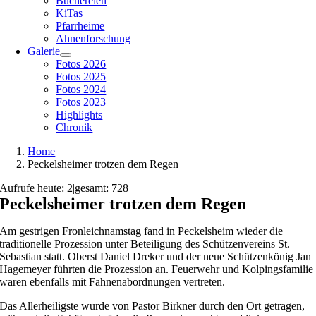
Büchereien
KiTas
Pfarrheime
Ahnenforschung
Galerie
Fotos 2026
Fotos 2025
Fotos 2024
Fotos 2023
Highlights
Chronik
Home
Peckelsheimer trotzen dem Regen
Aufrufe heute: 2
|
gesamt: 728
Peckelsheimer trotzen dem Regen
Am gestrigen Fronleichnamstag fand in Peckelsheim wieder die
traditionelle Prozession unter Beteiligung des Schützenvereins St.
Sebastian statt. Oberst Daniel Dreker und der neue Schützenkönig Jan
Hagemeyer führten die Prozession an. Feuerwehr und Kolpingsfamilie
waren ebenfalls mit Fahnenabordnungen vertreten.
Das Allerheiligste wurde von Pastor Birkner durch den Ort getragen,