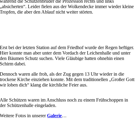
während die Schützenbrüder die Prozession rechts und links
„absicherten“. Leider fielen aus der Wolkendecke immer wieder kleine
Tropfen, die aber den Ablauf nicht weiter störten.
Erst bei der letzten Station auf dem Friedhof wurde der Regen heftiger.
Hier konnte man aber unter dem Vordach der Leichenhalle und unter
den Bäumen Schutz suchen. Viele Gläubige hatten ohnehin einen
Schirm dabei.
Dennoch waren alle froh, als der Zug gegen 13 Uhr wieder in die
trockene Kirche einziehen konnte. Mit dem traditionellen „Großer Gott
wir loben dich“ klang die kirchliche Feier aus.
Alle Schützen waren im Anschluss noch zu einem Frühschoppen in
der Schützenhalle eingeladen.
Weitere Fotos in unserer
Galerie
…