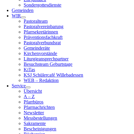
Sondergottesdienste
Gemeinden
WIR
Pastoralteam
Pastoralvereinbarung
Pfarrsekretärinnen
Präventionsfachkraft
Pastoralverbundsrat
Gemeinderäte
Kirchenvorstände
Liturgieansprechpartner
Besuchsteam Geburtstage
KiTas
KSJ Schülercafé Willebadessen
WEB – Redaktion
Service
Übersicht
A – Z
Pfarrbüros
Pfarrnachrichten
Newsletter
Messbestellungen
Sakramente
Bescheinigungen