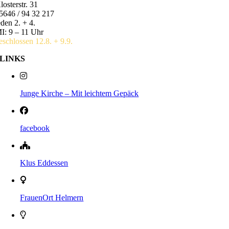
losterstr. 31
5646 / 94 32 217
eden 2. + 4.
I: 9 – 11 Uhr
eschlossen 12.8. + 9.9.
LINKS
Junge Kirche – Mit leichtem Gepäck
facebook
Klus Eddessen
FrauenOrt Helmern