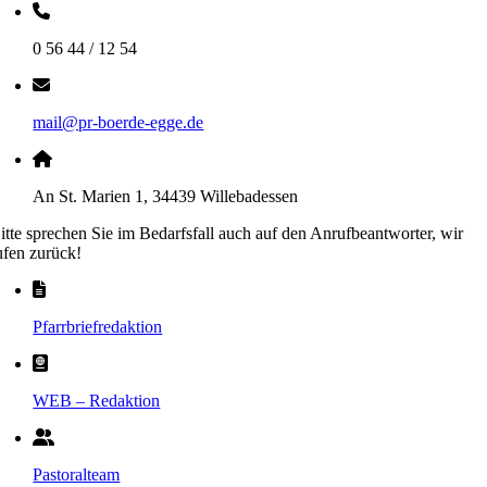
0 56 44 / 12 54
mail@pr-boerde-egge.de
An St. Marien 1, 34439 Willebadessen
itte sprechen Sie im Bedarfsfall auch auf den Anrufbeantworter, wir
ufen zurück!
Pfarrbriefredaktion
WEB – Redaktion
Pastoralteam