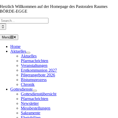
Zum
Herzlich Willkommen auf der Homepage des Pastoralen Raumes
Inhalt
BÖRDE-EGGE
springen
Suche
nach:
Menü
Home
Aktuelles
Aktuelles
Pfarrnachrichten
Veranstaltungen
Erstkommunion 2027
Pilgerangebote 2026
Bistumsprozess
Chronik
Gottesdienste
Gottesdienstübersicht
Pfarrnachrichten
Newsletter
Messbestellungen
Sakramente
Ehejubiläen