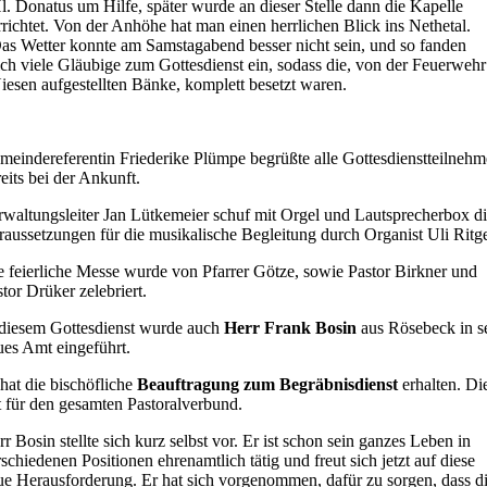
l. Donatus um Hilfe, später wurde an dieser Stelle dann die Kapelle
rrichtet. Von der Anhöhe hat man einen herrlichen Blick ins Nethetal.
as Wetter konnte am Samstagabend besser nicht sein, und so fanden
ich viele Gläubige zum Gottesdienst ein, sodass die, von der Feuerwehr
iesen aufgestellten Bänke, komplett besetzt waren.
meindereferentin Friederike Plümpe begrüßte alle Gottesdienstteilnehm
eits bei der Ankunft.
rwaltungsleiter Jan Lütkemeier schuf mit Orgel und Lautsprecherbox d
raussetzungen für die musikalische Begleitung durch Organist Uli Ritg
e feierliche Messe wurde von Pfarrer Götze, sowie Pastor Birkner und
stor Drüker zelebriert.
 diesem Gottesdienst wurde auch
Herr Frank Bosin
aus Rösebeck in s
ues Amt eingeführt.
hat die bischöfliche
Beauftragung zum Begräbnisdienst
erhalten. Di
lt für den gesamten Pastoralverbund.
r Bosin stellte sich kurz selbst vor. Er ist schon sein ganzes Leben in
schiedenen Positionen ehrenamtlich tätig und freut sich jetzt auf diese
ue Herausforderung. Er hat sich vorgenommen, dafür zu sorgen, dass d