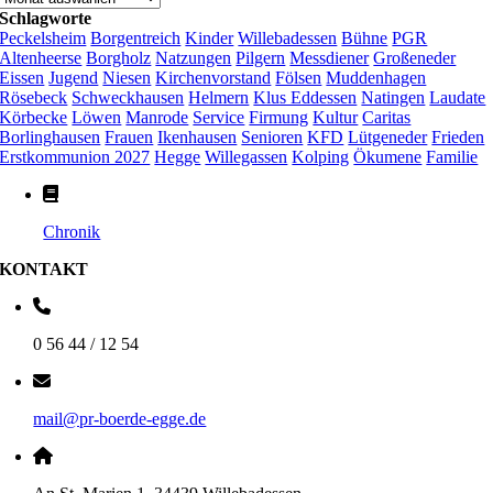
Schlagworte
Peckelsheim
Borgentreich
Kinder
Willebadessen
Bühne
PGR
Altenheerse
Borgholz
Natzungen
Pilgern
Messdiener
Großeneder
Eissen
Jugend
Niesen
Kirchenvorstand
Fölsen
Muddenhagen
Rösebeck
Schweckhausen
Helmern
Klus Eddessen
Natingen
Laudate
Körbecke
Löwen
Manrode
Service
Firmung
Kultur
Caritas
Borlinghausen
Frauen
Ikenhausen
Senioren
KFD
Lütgeneder
Frieden
Erstkommunion 2027
Hegge
Willegassen
Kolping
Ökumene
Familie
Chronik
KONTAKT
0 56 44 / 12 54
mail@pr-boerde-egge.de