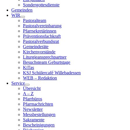
Sondergottesdienste
Gemeinden
WIR
Pastoralteam
Pastoralvereinbarung
Pfarrsekretärinnen
Präventionsfachkraft
Pastoralverbundsrat
Gemeinderäte
Kirchenvorstände
Liturgieansprechpartner
Besuchsteam Geburtstage
KiTas
KSJ Schülercafé Willebadessen
WEB – Redaktion
Service
Übersicht
A – Z
Pfarrbüros
Pfarrnachrichten
Newsletter
Messbestellungen
Sakramente
Bescheinigungen