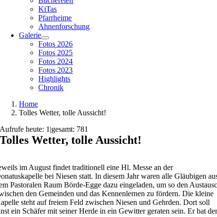
Büchereien
KiTas
Pfarrheime
Ahnenforschung
Galerie
Fotos 2026
Fotos 2025
Fotos 2024
Fotos 2023
Highlights
Chronik
Home
Tolles Wetter, tolle Aussicht!
Aufrufe heute: 1
|
gesamt: 781
Tolles Wetter, tolle Aussicht!
eweils im August findet traditionell eine Hl. Messe an der
onatuskapelle bei Niesen statt. In diesem Jahr waren alle Gläubigen au
em Pastoralen Raum Börde-Egge dazu eingeladen, um so den Austaus
wischen den Gemeinden und das Kennenlernen zu fördern. Die kleine
apelle steht auf freiem Feld zwischen Niesen und Gehrden. Dort soll
inst ein Schäfer mit seiner Herde in ein Gewitter geraten sein. Er bat de