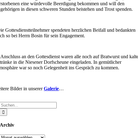
rstorbenen eine würdevolle Beerdigung bekommen und will den
gehörigen in diesen schweren Stunden beistehen und Trost spenden.
ie Gottesdienstteilnehmer spendeten herzlichen Beifall und bedankten
ich so bei Herrn Bosin für sein Engagement.
 Anschluss an den Gottesdienst waren alle noch auf Bratwurst und kalt
tränke in die Niesener Dorfscheune eingeladen. In gemütlicher
mosphäre war so noch Gelegenheit ins Gespräch zu kommen.
itere Bilder in unserer
Galerie
…
Suche
nach:
Archiv
Archiv