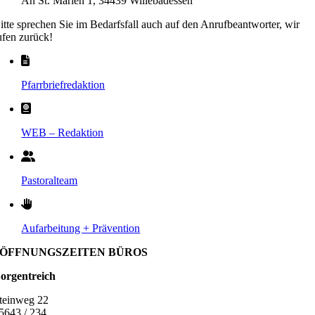
An St. Marien 1, 34439 Willebadessen
itte sprechen Sie im Bedarfsfall auch auf den Anrufbeantworter, wir
ufen zurück!
Pfarrbriefredaktion
WEB – Redaktion
Pastoralteam
Aufarbeitung + Prävention
ÖFFNUNGSZEITEN BÜROS
orgentreich
teinweg 22
5643 / 234