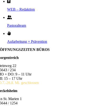
WEB – Redaktion
Pastoralteam
Aufarbeitung + Prävention
ÖFFNUNGSZEITEN BÜROS
orgentreich
teinweg 22
5643 / 234
O + DO: 9 – 11 Uhr
I: 15 – 17 Uhr
0.7.-28.8. Mi. geschlossen
eckelsheim
n St. Marien 1
5644 / 1254