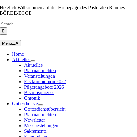
Zum
Herzlich Willkommen auf der Homepage des Pastoralen Raumes
Inhalt
BÖRDE-EGGE
springen
Suche
nach:
Menü
Home
Aktuelles
Aktuelles
Pfarrnachrichten
Veranstaltungen
Erstkommunion 2027
Pilgerangebote 2026
Bistumsprozess
Chronik
Gottesdienste
Gottesdienstübersicht
Pfarrnachrichten
Newsletter
Messbestellungen
Sakramente
Ehejubiläen