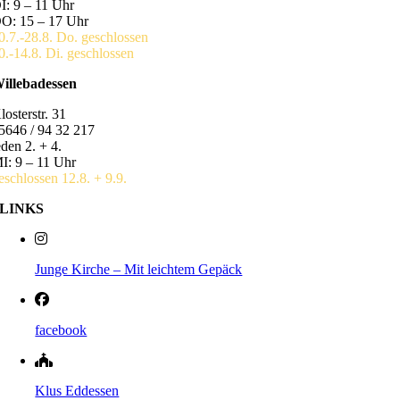
I: 9 – 11 Uhr
O: 15 – 17 Uhr
0.7.-28.8. Do. geschlossen
0.-14.8. Di. geschlossen
illebadessen
losterstr. 31
5646 / 94 32 217
eden 2. + 4.
I: 9 – 11 Uhr
eschlossen 12.8. + 9.9.
LINKS
Junge Kirche – Mit leichtem Gepäck
facebook
Klus Eddessen