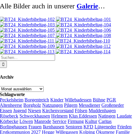
Alle Bilder auch in unserer
Galerie
…
Suche
nach:
Archiv
Archiv
Schlagworte
Peckelsheim
Borgentreich
Kinder
Willebadessen
Bühne
PGR
Altenheerse
Borgholz
Natzungen
Pilgern
Messdiener
Großeneder
Eissen
Jugend
Niesen
Kirchenvorstand
Fölsen
Muddenhagen
Rösebeck
Schweckhausen
Helmern
Klus Eddessen
Natingen
Laudate
Körbecke
Löwen
Manrode
Service
Firmung
Kultur
Caritas
Borlinghausen
Frauen
Ikenhausen
Senioren
KFD
Lütgeneder
Frieden
Erstkommunion 2027
Hegge
Willegassen
Kolping
Ökumene
Familie