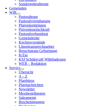
Sondergottesdienste
Gemeinden
WIR
Pastoralteam
Pastoralvereinbarung
Pfarrsekretärinnen
Präventionsfachkraft
Pastoralverbundsrat
Gemeinderäte
Kirchenvorstände
Liturgieansprechpartner
Besuchsteam Geburtstage
KiTas
KSJ Schülercafé Willebadessen
WEB – Redaktion
Service
Übersicht
A – Z
Pfarrbüros
Pfarrnachrichten
Newsletter
Messbestellungen
Sakramente
Bescheinigungen