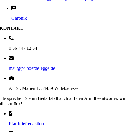
Chronik
KONTAKT
0 56 44 / 12 54
mail@pr-boerde-egge.de
An St. Marien 1, 34439 Willebadessen
itte sprechen Sie im Bedarfsfall auch auf den Anrufbeantworter, wir
ufen zurück!
Pfarrbriefredaktion