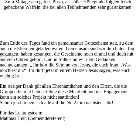
Zum Mittagessen gab es Pizza, als süßer Höhepunkt folgten frisch
gebackene Waffeln, die bei allen Teilnehmenden sehr gut ankamen.
Zum Ende des Tages fand ein gemeinsamer Gottesdienst statt, zu dem
auch die Eltern eingeladen waren. Gemeinsam sind wir durch den Tag
gegangen, haben gesungen, die Geschichte noch einmal und doch mit
anderen Ohren gehört. Und in Stille sind wir dem Gedanken
nachgegangen: „ Ihr hört die Stimme von Jesus, die euch fragt: ‚Was
möchtest du?‘. Ihr dürft jetzt in eurem Herzen Jesus sagen, was euch
wichtig ist.“
Ein riesiger Dank gilt allen Ehrenamtlichen und den Eltern, die die
Gruppen betreut haben. Ohne diese Mitarbeit und das Engagement
kann ein solches Projekt nicht stattfinden!
Schon jetzt freuen sich alle auf die Nr. 22 im nächsten Jahr!
Für das Leitungsteam:
Matthias Hein (Gemeindereferent)