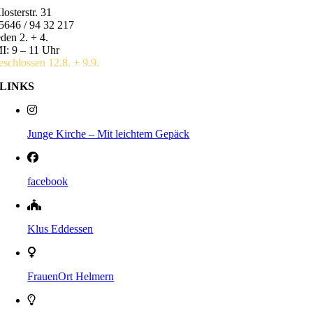
losterstr. 31
5646 / 94 32 217
eden 2. + 4.
I: 9 – 11 Uhr
eschlossen 12.8. + 9.9.
LINKS
Junge Kirche – Mit leichtem Gepäck
facebook
Klus Eddessen
FrauenOrt Helmern