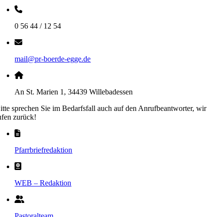
0 56 44 / 12 54
mail@pr-boerde-egge.de
An St. Marien 1, 34439 Willebadessen
itte sprechen Sie im Bedarfsfall auch auf den Anrufbeantworter, wir
ufen zurück!
Pfarrbriefredaktion
WEB – Redaktion
Pastoralteam