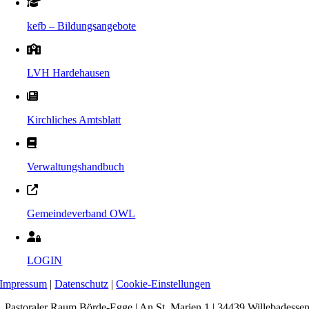
kefb – Bildungsangebote
LVH Hardehausen
Kirchliches Amtsblatt
Verwaltungshandbuch
Gemeindeverband OWL
LOGIN
Impressum
|
Datenschutz
|
Cookie-Einstellungen
Pastoraler Raum Börde-Egge | An St. Marien 1 | 34439 Willebadesse