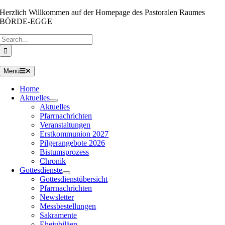
Zum
Herzlich Willkommen auf der Homepage des Pastoralen Raumes
Inhalt
BÖRDE-EGGE
springen
Suche
nach:
Menü
Home
Aktuelles
Aktuelles
Pfarrnachrichten
Veranstaltungen
Erstkommunion 2027
Pilgerangebote 2026
Bistumsprozess
Chronik
Gottesdienste
Gottesdienstübersicht
Pfarrnachrichten
Newsletter
Messbestellungen
Sakramente
Ehejubiläen