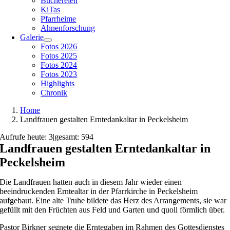
Büchereien
KiTas
Pfarrheime
Ahnenforschung
Galerie
Fotos 2026
Fotos 2025
Fotos 2024
Fotos 2023
Highlights
Chronik
Home
Landfrauen gestalten Erntedankaltar in Peckelsheim
Aufrufe heute: 3
|
gesamt: 594
Landfrauen gestalten Erntedankaltar in
Peckelsheim
Die Landfrauen hatten auch in diesem Jahr wieder einen
beeindruckenden Erntealtar in der Pfarrkirche in Peckelsheim
aufgebaut. Eine alte Truhe bildete das Herz des Arrangements, sie war
gefüllt mit den Früchten aus Feld und Garten und quoll förmlich über.
Pastor Birkner segnete die Erntegaben im Rahmen des Gottesdienstes