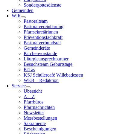
Sondergottesdienste
Gemeinden
WIR
Pastoralteam
Pastoralvereinbarung
Pfarrsekretärinnen
Präventionsfachkraft
Pastoralverbundsrat
Gemeinderäte
Kirchenvorstände
Liturgieansprechpartner
Besuchsteam Geburtstage
KiTas
KSJ Schülercafé Willebadessen
WEB – Redaktion
Service
Übersicht
A – Z
Pfarrbüros
Pfarrnachrichten
Newsletter
Messbestellungen
Sakramente
Bescheinigungen