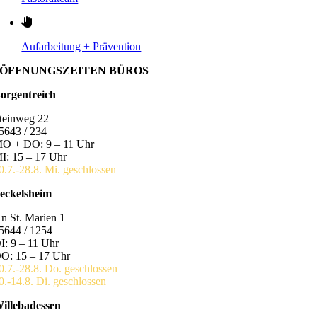
Aufarbeitung + Prävention
ÖFFNUNGSZEITEN BÜROS
orgentreich
teinweg 22
5643 / 234
O + DO: 9 – 11 Uhr
I: 15 – 17 Uhr
0.7.-28.8. Mi. geschlossen
eckelsheim
n St. Marien 1
5644 / 1254
I: 9 – 11 Uhr
O: 15 – 17 Uhr
0.7.-28.8. Do. geschlossen
0.-14.8. Di. geschlossen
illebadessen