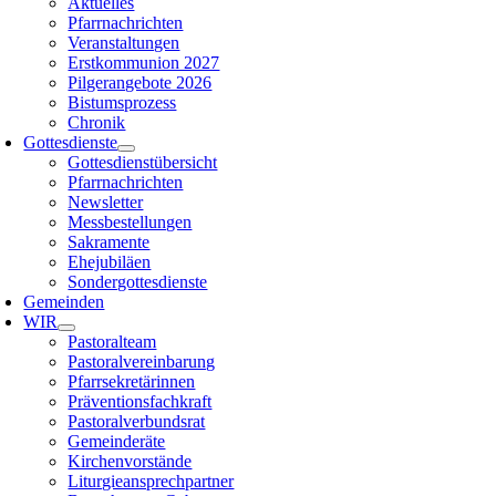
Aktuelles
Pfarrnachrichten
Veranstaltungen
Erstkommunion 2027
Pilgerangebote 2026
Bistumsprozess
Chronik
Gottesdienste
Gottesdienstübersicht
Pfarrnachrichten
Newsletter
Messbestellungen
Sakramente
Ehejubiläen
Sondergottesdienste
Gemeinden
WIR
Pastoralteam
Pastoralvereinbarung
Pfarrsekretärinnen
Präventionsfachkraft
Pastoralverbundsrat
Gemeinderäte
Kirchenvorstände
Liturgieansprechpartner