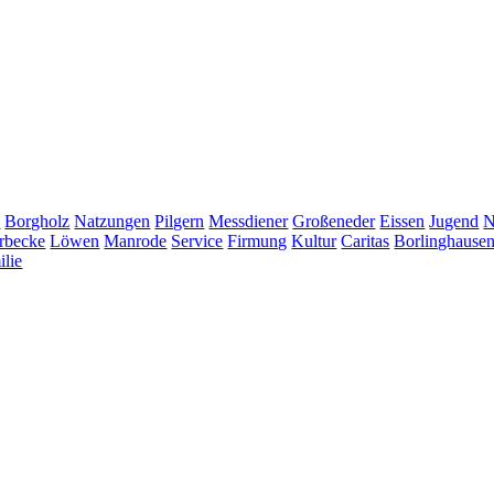
e
Borgholz
Natzungen
Pilgern
Messdiener
Großeneder
Eissen
Jugend
N
rbecke
Löwen
Manrode
Service
Firmung
Kultur
Caritas
Borlinghause
ilie