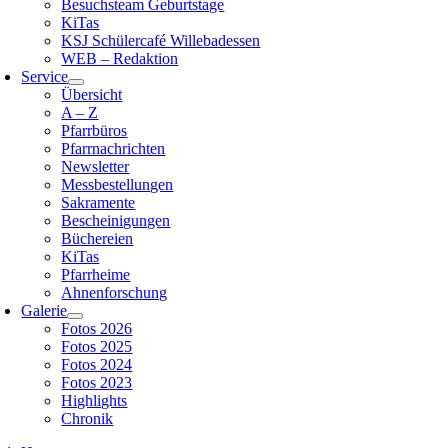
Besuchsteam Geburtstage
KiTas
KSJ Schülercafé Willebadessen
WEB – Redaktion
Service
Übersicht
A – Z
Pfarrbüros
Pfarrnachrichten
Newsletter
Messbestellungen
Sakramente
Bescheinigungen
Büchereien
KiTas
Pfarrheime
Ahnenforschung
Galerie
Fotos 2026
Fotos 2025
Fotos 2024
Fotos 2023
Highlights
Chronik