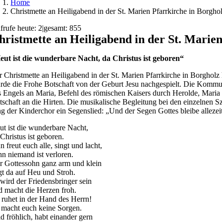
Home
Christmette an Heiligabend in der St. Marien Pfarrkirche in Borgho
frufe heute: 2
|
gesamt: 855
hristmette an Heiligabend in der St. Marie
eut ist die wunderbare Nacht, da Christus ist geboren“
r Christmette an Heiligabend in der St. Marien Pfarrkirche in Borgho
rde die Frohe Botschaft von der Geburt Jesu nachgespielt. Die Kommun
s Engels an Maria, Befehl des römischen Kaisers durch Herolde, Maria
tschaft an die Hirten. Die musikalische Begleitung bei den einzelnen
ng der Kinderchor ein Segenslied: „Und der Segen Gottes bleibe allezeit
ut ist die wunderbare Nacht,
Christus ist geboren.
 freut euch alle, singt und lacht,
nn niemand ist verloren.
r Gottessohn ganz arm und klein
egt da auf Heu und Stroh.
 wird der Friedensbringer sein
d macht die Herzen froh.
r ruhet in der Hand des Herrn!
 macht euch keine Sorgen.
id fröhlich, habt einander gern