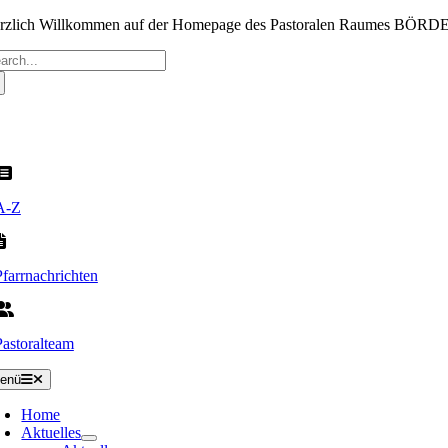
Zum
rzlich Willkommen auf der Homepage des Pastoralen Raumes BÖR
Inhalt
che
springen
ch:
A-Z
Pfarrnachrichten
Pastoralteam
enü
Home
Aktuelles