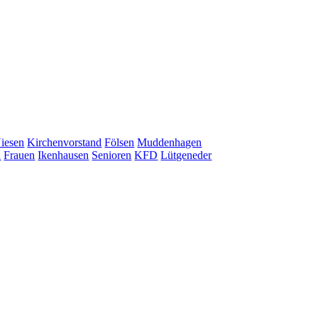
iesen
Kirchenvorstand
Fölsen
Muddenhagen
n
Frauen
Ikenhausen
Senioren
KFD
Lütgeneder