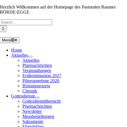
Zum
Herzlich Willkommen auf der Homepage des Pastoralen Raumes
Inhalt
BÖRDE-EGGE
springen
Suche
nach:
Menü
Home
Aktuelles
Aktuelles
Pfarrnachrichten
Veranstaltungen
Erstkommunion 2027
Pilgerangebote 2026
Bistumsprozess
Chronik
Gottesdienste
Gottesdienstübersicht
Pfarrnachrichten
Newsletter
Messbestellungen
Sakramente
Ehejubiläen