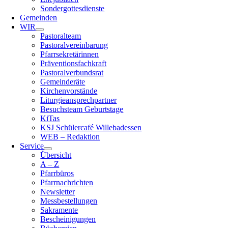
Sondergottesdienste
Gemeinden
WIR
Pastoralteam
Pastoralvereinbarung
Pfarrsekretärinnen
Präventionsfachkraft
Pastoralverbundsrat
Gemeinderäte
Kirchenvorstände
Liturgieansprechpartner
Besuchsteam Geburtstage
KiTas
KSJ Schülercafé Willebadessen
WEB – Redaktion
Service
Übersicht
A – Z
Pfarrbüros
Pfarrnachrichten
Newsletter
Messbestellungen
Sakramente
Bescheinigungen