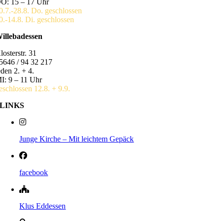
O: 15 – 17 Uhr
0.7.-28.8. Do. geschlossen
0.-14.8. Di. geschlossen
illebadessen
losterstr. 31
5646 / 94 32 217
eden 2. + 4.
I: 9 – 11 Uhr
eschlossen 12.8. + 9.9.
LINKS
Junge Kirche – Mit leichtem Gepäck
facebook
Klus Eddessen