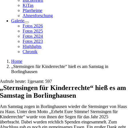
Büchereien
KiTas
Pfarrheime
Ahnenforschung
Galerie
Fotos 2026
Fotos 2025
Fotos 2024
Fotos 2023
Highlights
Chronik
Home
„Sternsingen für Kinderrechte“ hieß es am Samstag in
Borlinghausen
Aufrufe heute: 1
|
gesamt: 597
„Sternsingen für Kinderrechte“ hieß es am
Samstag in Borlinghausen
Am Samstag zogen in Borlinghausen wieder die Sternsinger von Haus
zu Haus. Unter dem Motto „Erhebt Eure Stimme! Sternsingen für
Kinderrechte“ wurde von ihnen der Segen für das Jahr 2025
überbracht. Dabei wurden reichlich Spenden eingesammelt. Zum
Abschluss gab es noch ein gemeinsames Essen. Ein großer Dank geht