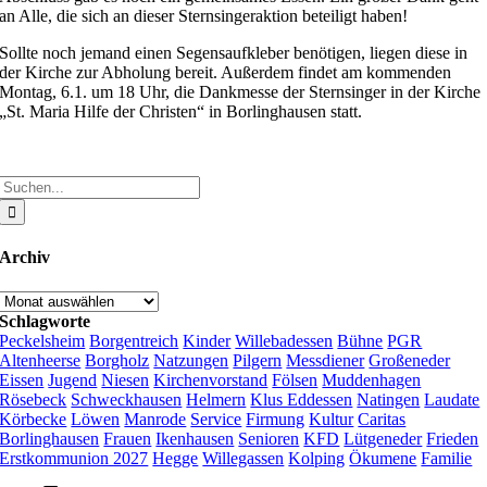
an Alle, die sich an dieser Sternsingeraktion beteiligt haben!
Sollte noch jemand einen Segensaufkleber benötigen, liegen diese in
der Kirche zur Abholung bereit. Außerdem findet am kommenden
Montag, 6.1. um 18 Uhr, die Dankmesse der Sternsinger in der Kirche
„St. Maria Hilfe der Christen“ in Borlinghausen statt.
Suche
nach:
Archiv
Archiv
Schlagworte
Peckelsheim
Borgentreich
Kinder
Willebadessen
Bühne
PGR
Altenheerse
Borgholz
Natzungen
Pilgern
Messdiener
Großeneder
Eissen
Jugend
Niesen
Kirchenvorstand
Fölsen
Muddenhagen
Rösebeck
Schweckhausen
Helmern
Klus Eddessen
Natingen
Laudate
Körbecke
Löwen
Manrode
Service
Firmung
Kultur
Caritas
Borlinghausen
Frauen
Ikenhausen
Senioren
KFD
Lütgeneder
Frieden
Erstkommunion 2027
Hegge
Willegassen
Kolping
Ökumene
Familie