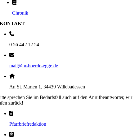
Chronik
KONTAKT
0 56 44 / 12 54
mail@pr-boerde-egge.de
An St. Marien 1, 34439 Willebadessen
itte sprechen Sie im Bedarfsfall auch auf den Anrufbeantworter, wir
ufen zurück!
Pfarrbriefredaktion