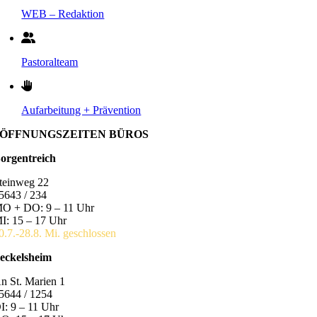
WEB – Redaktion
Pastoralteam
Aufarbeitung + Prävention
ÖFFNUNGSZEITEN BÜROS
orgentreich
teinweg 22
5643 / 234
O + DO: 9 – 11 Uhr
I: 15 – 17 Uhr
0.7.-28.8. Mi. geschlossen
eckelsheim
n St. Marien 1
5644 / 1254
I: 9 – 11 Uhr