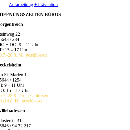
Aufarbeitung + Prävention
ÖFFNUNGSZEITEN BÜROS
orgentreich
teinweg 22
5643 / 234
O + DO: 9 – 11 Uhr
I: 15 – 17 Uhr
0.7.-28.8. Mi. geschlossen
eckelsheim
n St. Marien 1
5644 / 1254
I: 9 – 11 Uhr
O: 15 – 17 Uhr
0.7.-28.8. Do. geschlossen
0.-14.8. Di. geschlossen
illebadessen
losterstr. 31
5646 / 94 32 217