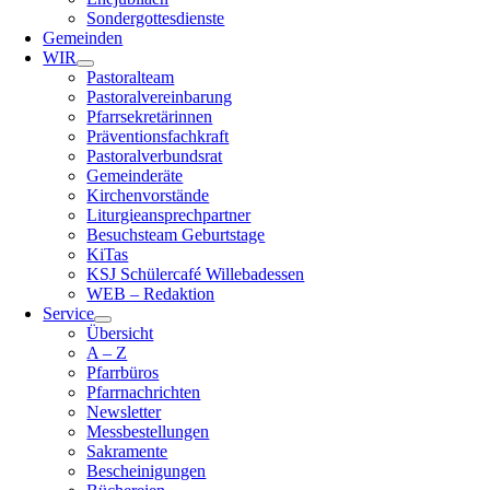
Sondergottesdienste
Gemeinden
WIR
Pastoralteam
Pastoralvereinbarung
Pfarrsekretärinnen
Präventionsfachkraft
Pastoralverbundsrat
Gemeinderäte
Kirchenvorstände
Liturgieansprechpartner
Besuchsteam Geburtstage
KiTas
KSJ Schülercafé Willebadessen
WEB – Redaktion
Service
Übersicht
A – Z
Pfarrbüros
Pfarrnachrichten
Newsletter
Messbestellungen
Sakramente
Bescheinigungen