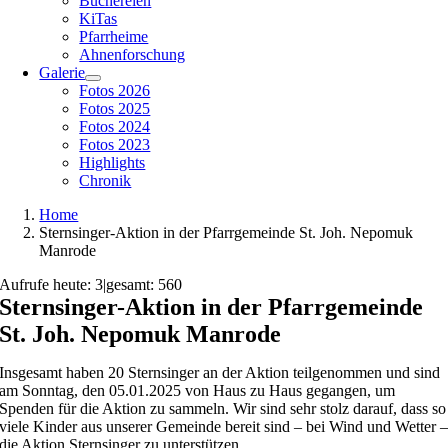
Büchereien
KiTas
Pfarrheime
Ahnenforschung
Galerie
Fotos 2026
Fotos 2025
Fotos 2024
Fotos 2023
Highlights
Chronik
Home
Sternsinger-Aktion in der Pfarrgemeinde St. Joh. Nepomuk
Manrode
Aufrufe heute: 3
|
gesamt: 560
Sternsinger-Aktion in der Pfarrgemeinde
St. Joh. Nepomuk Manrode
Insgesamt haben 20 Sternsinger an der Aktion teilgenommen und sind
am Sonntag, den 05.01.2025 von Haus zu Haus gegangen, um
Spenden für die Aktion zu sammeln. Wir sind sehr stolz darauf, dass so
viele Kinder aus unserer Gemeinde bereit sind – bei Wind und Wetter 
die Aktion Sternsinger zu unterstützen.