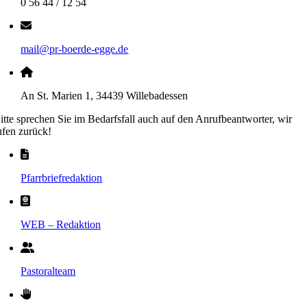
0 56 44 / 12 54
mail@pr-boerde-egge.de
An St. Marien 1, 34439 Willebadessen
itte sprechen Sie im Bedarfsfall auch auf den Anrufbeantworter, wir
ufen zurück!
Pfarrbriefredaktion
WEB – Redaktion
Pastoralteam