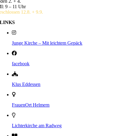
eden 2. + 4.
I: 9 – 11 Uhr
eschlossen 12.8. + 9.9.
LINKS
Junge Kirche – Mit leichtem Gepäck
facebook
Klus Eddessen
FrauenOrt Helmern
Lichterkirche am Radweg