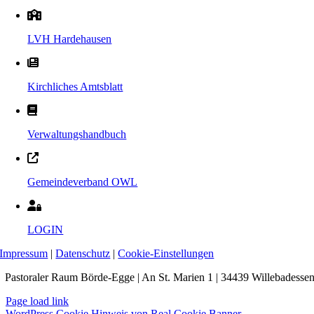
LVH Hardehausen
Kirchliches Amtsblatt
Verwaltungshandbuch
Gemeindeverband OWL
LOGIN
Impressum
|
Datenschutz
|
Cookie-Einstellungen
Pastoraler Raum Börde-Egge | An St. Marien 1 | 34439 Willebadesse
Page load link
WordPress Cookie Hinweis von Real Cookie Banner