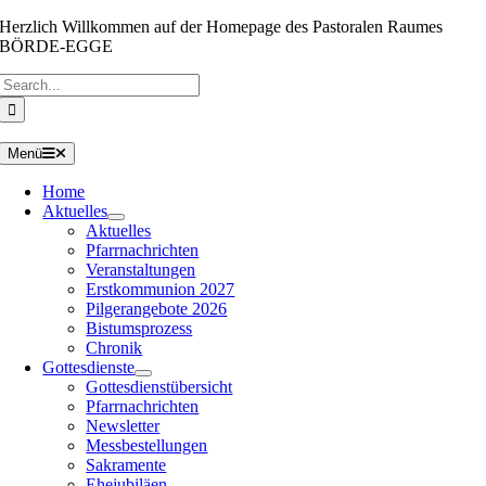
Zum
Herzlich Willkommen auf der Homepage des Pastoralen Raumes
Inhalt
BÖRDE-EGGE
springen
Suche
nach:
Menü
Home
Aktuelles
Aktuelles
Pfarrnachrichten
Veranstaltungen
Erstkommunion 2027
Pilgerangebote 2026
Bistumsprozess
Chronik
Gottesdienste
Gottesdienstübersicht
Pfarrnachrichten
Newsletter
Messbestellungen
Sakramente
Ehejubiläen