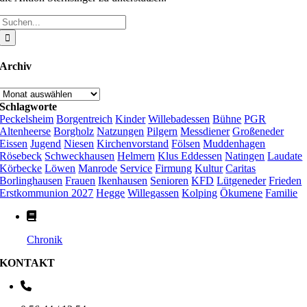
Suche
nach:
Archiv
Archiv
Schlagworte
Peckelsheim
Borgentreich
Kinder
Willebadessen
Bühne
PGR
Altenheerse
Borgholz
Natzungen
Pilgern
Messdiener
Großeneder
Eissen
Jugend
Niesen
Kirchenvorstand
Fölsen
Muddenhagen
Rösebeck
Schweckhausen
Helmern
Klus Eddessen
Natingen
Laudate
Körbecke
Löwen
Manrode
Service
Firmung
Kultur
Caritas
Borlinghausen
Frauen
Ikenhausen
Senioren
KFD
Lütgeneder
Frieden
Erstkommunion 2027
Hegge
Willegassen
Kolping
Ökumene
Familie
Chronik
KONTAKT