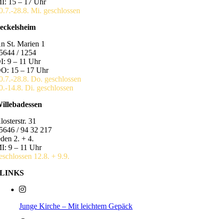
I: 15 – 17 Uhr
0.7.-28.8. Mi. geschlossen
eckelsheim
n St. Marien 1
5644 / 1254
I: 9 – 11 Uhr
O: 15 – 17 Uhr
0.7.-28.8. Do. geschlossen
0.-14.8. Di. geschlossen
illebadessen
losterstr. 31
5646 / 94 32 217
eden 2. + 4.
I: 9 – 11 Uhr
eschlossen 12.8. + 9.9.
LINKS
Junge Kirche – Mit leichtem Gepäck