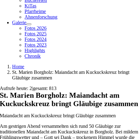
Büchereien
KiTas
Pfarrheime
Ahnenforschung
Galerie
Fotos 2026
Fotos 2025
Fotos 2024
Fotos 2023
Highlights
Chronik
Home
St. Marien Borgholz: Maiandacht am Kuckuckskreuz bringt
Gläubige zusammen
Aufrufe heute: 2
|
gesamt: 813
St. Marien Borgholz: Maiandacht am
Kuckuckskreuz bringt Gläubige zusammen
Maiandacht am Kuckuckskreuz bringt Gläubige zusammen
Am gestrigen Abend versammelten sich rund 50 Gläubige zur
traditionellen Maiandacht am Kuckuckskreuz in Borgholz. Bei mildem
Frühlingswetter und – Gott sei Dank – trockenem Himmel wurde die