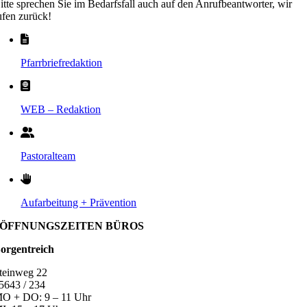
itte sprechen Sie im Bedarfsfall auch auf den Anrufbeantworter, wir
ufen zurück!
Pfarrbriefredaktion
WEB – Redaktion
Pastoralteam
Aufarbeitung + Prävention
ÖFFNUNGSZEITEN BÜROS
orgentreich
teinweg 22
5643 / 234
O + DO: 9 – 11 Uhr