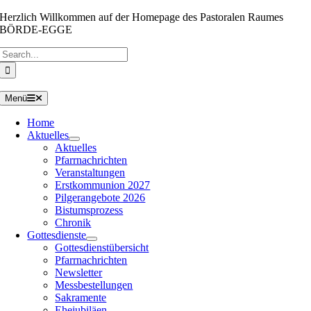
Zum
Herzlich Willkommen auf der Homepage des Pastoralen Raumes
Inhalt
BÖRDE-EGGE
springen
Suche
nach:
Menü
Home
Aktuelles
Aktuelles
Pfarrnachrichten
Veranstaltungen
Erstkommunion 2027
Pilgerangebote 2026
Bistumsprozess
Chronik
Gottesdienste
Gottesdienstübersicht
Pfarrnachrichten
Newsletter
Messbestellungen
Sakramente
Ehejubiläen