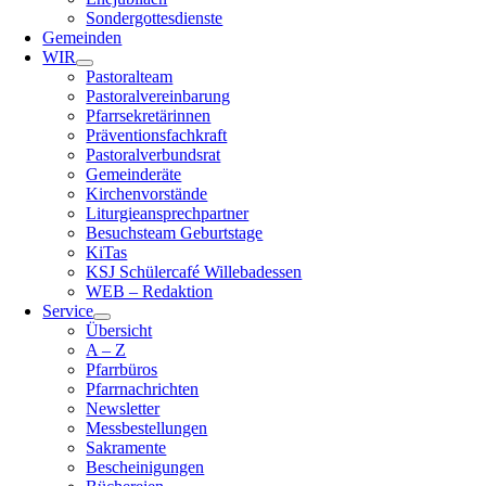
Sondergottesdienste
Gemeinden
WIR
Pastoralteam
Pastoralvereinbarung
Pfarrsekretärinnen
Präventionsfachkraft
Pastoralverbundsrat
Gemeinderäte
Kirchenvorstände
Liturgieansprechpartner
Besuchsteam Geburtstage
KiTas
KSJ Schülercafé Willebadessen
WEB – Redaktion
Service
Übersicht
A – Z
Pfarrbüros
Pfarrnachrichten
Newsletter
Messbestellungen
Sakramente
Bescheinigungen