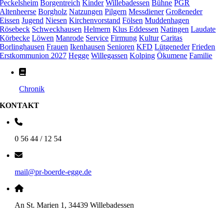
Peckelsheim
Borgentreich
Kinder
Willebadessen
Bühne
PGR
Altenheerse
Borgholz
Natzungen
Pilgern
Messdiener
Großeneder
Eissen
Jugend
Niesen
Kirchenvorstand
Fölsen
Muddenhagen
Rösebeck
Schweckhausen
Helmern
Klus Eddessen
Natingen
Laudate
Körbecke
Löwen
Manrode
Service
Firmung
Kultur
Caritas
Borlinghausen
Frauen
Ikenhausen
Senioren
KFD
Lütgeneder
Frieden
Erstkommunion 2027
Hegge
Willegassen
Kolping
Ökumene
Familie
Chronik
KONTAKT
0 56 44 / 12 54
mail@pr-boerde-egge.de
An St. Marien 1, 34439 Willebadessen