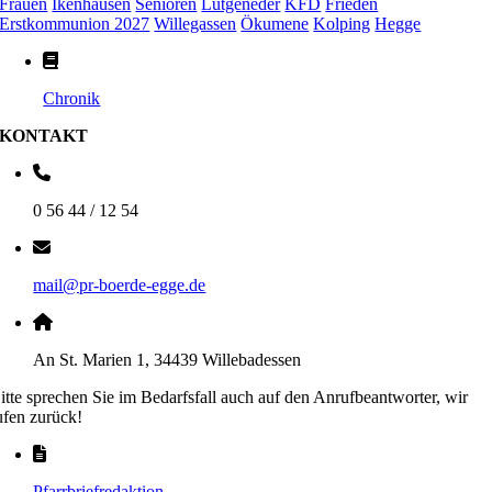
Frauen
Ikenhausen
Senioren
Lütgeneder
KFD
Frieden
Erstkommunion 2027
Willegassen
Ökumene
Kolping
Hegge
Chronik
KONTAKT
0 56 44 / 12 54
mail@pr-boerde-egge.de
An St. Marien 1, 34439 Willebadessen
itte sprechen Sie im Bedarfsfall auch auf den Anrufbeantworter, wir
ufen zurück!
Pfarrbriefredaktion