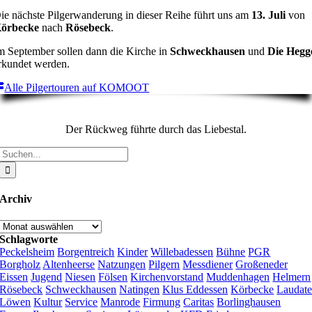
ie nächste Pilgerwanderung in dieser Reihe führt uns am
13. Juli
von
örbecke
nach
Rösebeck
.
m September sollen dann die Kirche in
Schweckhausen
und
Die Hegg
rkundet werden.
Alle Pilgertouren auf KOMOOT
Der Rückweg führte durch das Liebestal.
Suche
nach:
Archiv
Archiv
Schlagworte
Peckelsheim
Borgentreich
Kinder
Willebadessen
Bühne
PGR
Borgholz
Altenheerse
Natzungen
Pilgern
Messdiener
Großeneder
Eissen
Jugend
Niesen
Fölsen
Kirchenvorstand
Muddenhagen
Helmern
Rösebeck
Schweckhausen
Natingen
Klus Eddessen
Körbecke
Laudat
Löwen
Kultur
Service
Manrode
Firmung
Caritas
Borlinghausen