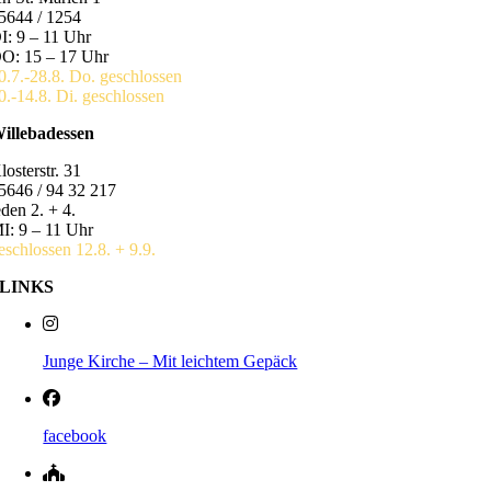
5644 / 1254
I: 9 – 11 Uhr
O: 15 – 17 Uhr
0.7.-28.8. Do. geschlossen
0.-14.8. Di. geschlossen
illebadessen
losterstr. 31
5646 / 94 32 217
eden 2. + 4.
I: 9 – 11 Uhr
eschlossen 12.8. + 9.9.
LINKS
Junge Kirche – Mit leichtem Gepäck
facebook