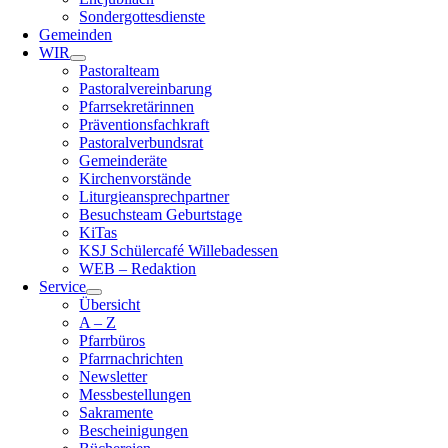
Sondergottesdienste
Gemeinden
WIR
Pastoralteam
Pastoralvereinbarung
Pfarrsekretärinnen
Präventionsfachkraft
Pastoralverbundsrat
Gemeinderäte
Kirchenvorstände
Liturgieansprechpartner
Besuchsteam Geburtstage
KiTas
KSJ Schülercafé Willebadessen
WEB – Redaktion
Service
Übersicht
A – Z
Pfarrbüros
Pfarrnachrichten
Newsletter
Messbestellungen
Sakramente
Bescheinigungen