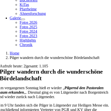
Büchereien
KiTas
Pfarrheime
Ahnenforschung
Galerie
Fotos 2026
Fotos 2025
Fotos 2024
Fotos 2023
Highlights
Chronik
Home
Pilger wandern durch die wunderschöne Bördelandschaft
Aufrufe heute: 2
|
gesamt: 1.105
Pilger wandern durch die wunderschöne
Bördelandschaft
m vergangenen Sonntag hieß er wieder „
Pilgernd den Pastoralen
aum erkunden
„. Diesmal ging es von Lütgeneder nach Borgentreich
nd wieder zurück nach Lütgeneder.
m 9 Uhr fanden sich die Pilger in Lütgeneder zur Heiligen Messe ein.
nschließend informierten Vertreter von PGR und KV über die