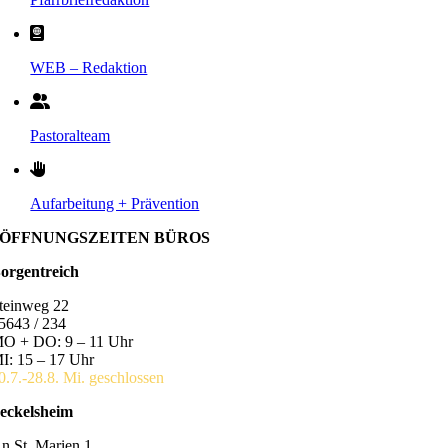
WEB – Redaktion
Pastoralteam
Aufarbeitung + Prävention
ÖFFNUNGSZEITEN BÜROS
orgentreich
teinweg 22
5643 / 234
O + DO: 9 – 11 Uhr
I: 15 – 17 Uhr
0.7.-28.8. Mi. geschlossen
eckelsheim
n St. Marien 1