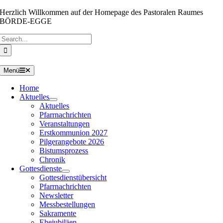
Zum
Herzlich Willkommen auf der Homepage des Pastoralen Raumes
Inhalt
BÖRDE-EGGE
springen
Suche
nach:
Menü
Home
Aktuelles
Aktuelles
Pfarrnachrichten
Veranstaltungen
Erstkommunion 2027
Pilgerangebote 2026
Bistumsprozess
Chronik
Gottesdienste
Gottesdienstübersicht
Pfarrnachrichten
Newsletter
Messbestellungen
Sakramente
Ehejubiläen