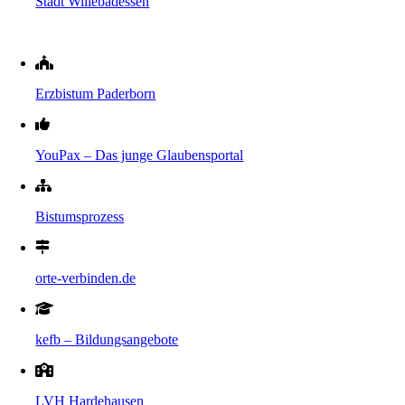
Stadt Willebadessen
Erzbistum Paderborn
YouPax – Das junge Glaubensportal
Bistumsprozess
orte-verbinden.de
kefb – Bildungsangebote
LVH Hardehausen