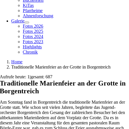
Büchereien
KiTas
Pfarrheime
Ahnenforschung
Galerie
Fotos 2026
Fotos 2025
Fotos 2024
Fotos 2023
Highlights
Chronik
Home
Traditionelle Marienfeier an der Grotte in Borgentreich
Aufrufe heute: 1
|
gesamt: 687
Traditionelle Marienfeier an der Grotte in
Borgentreich
Am Sonntag fand in Borgentreich die traditionelle Marienfeier an der
Grotte statt. Wie schon seit vielen Jahren, begleitete das Jugend-
orchester Borgentreich den Gesang der zahlreichen Besucher bei den
altbekannten Marienliedern auf dem Vorplatz der Grotte. Da es in
diesem Jahr eine Veranstaltung für den gesamten pastoralen Raum
Börde-Egge war, gab es zum Schluss der Feier ausnahmsweise auch