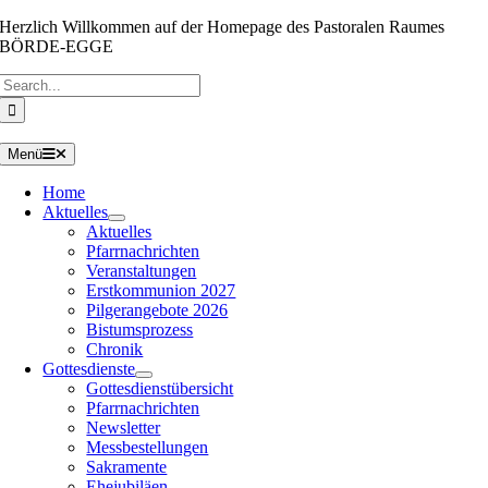
Zum
Herzlich Willkommen auf der Homepage des Pastoralen Raumes
Inhalt
BÖRDE-EGGE
springen
Suche
nach:
Menü
Home
Aktuelles
Aktuelles
Pfarrnachrichten
Veranstaltungen
Erstkommunion 2027
Pilgerangebote 2026
Bistumsprozess
Chronik
Gottesdienste
Gottesdienstübersicht
Pfarrnachrichten
Newsletter
Messbestellungen
Sakramente
Ehejubiläen