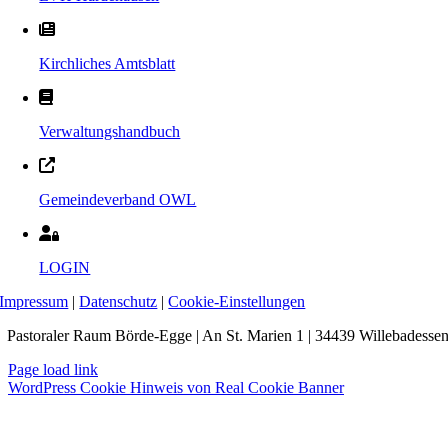
Kirchliches Amtsblatt
Verwaltungshandbuch
Gemeindeverband OWL
LOGIN
Impressum
|
Datenschutz
|
Cookie-Einstellungen
Pastoraler Raum Börde-Egge | An St. Marien 1 | 34439 Willebadesse
Page load link
WordPress Cookie Hinweis von Real Cookie Banner
Nach
oben