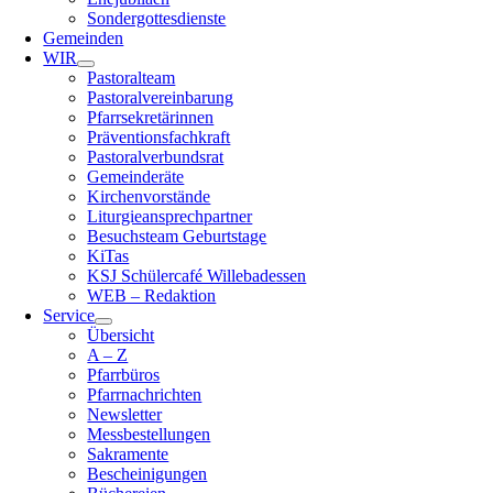
Sondergottesdienste
Gemeinden
WIR
Pastoralteam
Pastoralvereinbarung
Pfarrsekretärinnen
Präventionsfachkraft
Pastoralverbundsrat
Gemeinderäte
Kirchenvorstände
Liturgieansprechpartner
Besuchsteam Geburtstage
KiTas
KSJ Schülercafé Willebadessen
WEB – Redaktion
Service
Übersicht
A – Z
Pfarrbüros
Pfarrnachrichten
Newsletter
Messbestellungen
Sakramente
Bescheinigungen