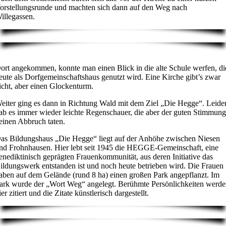
orstellungsrunde und machten sich dann auf den Weg nach
illegassen.
ort angekommen, konnte man einen Blick in die alte Schule werfen, di
eute als Dorfgemeinschaftshaus genutzt wird. Eine Kirche gibt’s zwar
icht, aber einen Glockenturm.
eiter ging es dann in Richtung Wald mit dem Ziel „Die Hegge“. Leide
ab es immer wieder leichte Regenschauer, die aber der guten Stimmun
einen Abbruch taten.
as Bildungshaus „Die Hegge“ liegt auf der Anhöhe zwischen Niesen
nd Frohnhausen. Hier lebt seit 1945 die HEGGE-Gemeinschaft, eine
enediktinisch geprägten Frauenkommunität, aus deren Initiative das
ildungswerk entstanden ist und noch heute betrieben wird. Die Frauen
aben auf dem Gelände (rund 8 ha) einen großen Park angepflanzt. Im
ark wurde der „Wort Weg“ angelegt. Berühmte Persönlichkeiten werd
ier zitiert und die Zitate künstlerisch dargestellt.