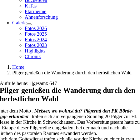
Büchereien
KiTas
Pfarrheime
Ahnenforschung
Galerie
Fotos 2026
Fotos 2025
Fotos 2024
Fotos 2023
Highlights
Chronik
Home
Pilger genießen die Wanderung durch den herbstlichen Wald
Aufrufe heute: 1
|
gesamt: 647
Pilger genießen die Wanderung durch den
herbstlichen Wald
nter dem Motto „
Meister, wo wohnst du? Pilgernd den PR Börde-
gge erkunden
“ trafen sich am vergangenen Sonntag 20 Pilger zur Hl.
esse in der Kirche in Schweckhausen. Das Vorbereitungsteam hatte zu
. Etappe dieser Pilgerreihe eingeladen, bei der nach und nach alle
irchen des pastoralen Raumes erwandert werden.
ach dem Gottesdienst trafen sich alle vor der Kirche zu einer kurzen