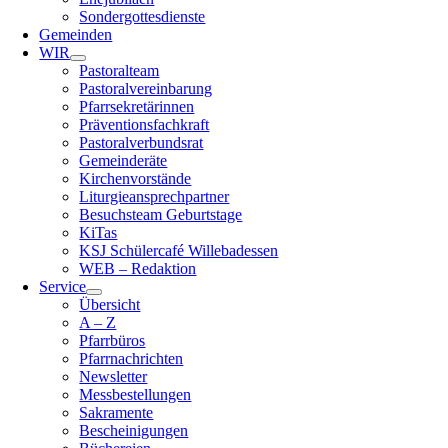
Sondergottesdienste
Gemeinden
WIR
Pastoralteam
Pastoralvereinbarung
Pfarrsekretärinnen
Präventionsfachkraft
Pastoralverbundsrat
Gemeinderäte
Kirchenvorstände
Liturgieansprechpartner
Besuchsteam Geburtstage
KiTas
KSJ Schülercafé Willebadessen
WEB – Redaktion
Service
Übersicht
A – Z
Pfarrbüros
Pfarrnachrichten
Newsletter
Messbestellungen
Sakramente
Bescheinigungen