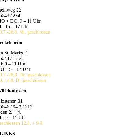
teinweg 22
5643 / 234
O + DO: 9 – 11 Uhr
I: 15 – 17 Uhr
0.7.-28.8. Mi. geschlossen
eckelsheim
n St. Marien 1
5644 / 1254
I: 9 – 11 Uhr
O: 15 – 17 Uhr
0.7.-28.8. Do. geschlossen
0.-14.8. Di. geschlossen
illebadessen
losterstr. 31
5646 / 94 32 217
eden 2. + 4.
I: 9 – 11 Uhr
eschlossen 12.8. + 9.9.
LINKS