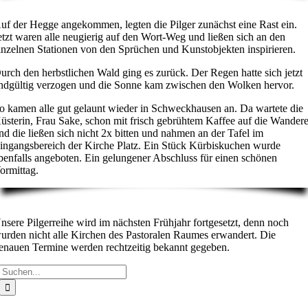
uf der Hegge angekommen, legten die Pilger zunächst eine Rast ein.
etzt waren alle neugierig auf den Wort-Weg und ließen sich an den
inzelnen Stationen von den Sprüchen und Kunstobjekten inspirieren.
urch den herbstlichen Wald ging es zurück. Der Regen hatte sich jetzt
ndgültig verzogen und die Sonne kam zwischen den Wolken hervor.
o kamen alle gut gelaunt wieder in Schweckhausen an. Da wartete die
üsterin, Frau Sake, schon mit frisch gebrühtem Kaffee auf die Wandere
nd die ließen sich nicht 2x bitten und nahmen an der Tafel im
ingangsbereich der Kirche Platz. Ein Stück Kürbiskuchen wurde
benfalls angeboten. Ein gelungener Abschluss für einen schönen
ormittag.
nsere Pilgerreihe wird im nächsten Frühjahr fortgesetzt, denn noch
urden nicht alle Kirchen des Pastoralen Raumes erwandert. Die
enauen Termine werden rechtzeitig bekannt gegeben.
Suche
nach: