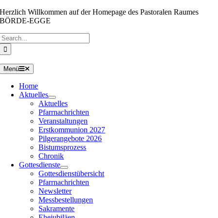
Zum
Herzlich Willkommen auf der Homepage des Pastoralen Raumes
Inhalt
BÖRDE-EGGE
springen
Suche
nach:
Menü
Home
Aktuelles
Aktuelles
Pfarrnachrichten
Veranstaltungen
Erstkommunion 2027
Pilgerangebote 2026
Bistumsprozess
Chronik
Gottesdienste
Gottesdienstübersicht
Pfarrnachrichten
Newsletter
Messbestellungen
Sakramente
Ehejubiläen