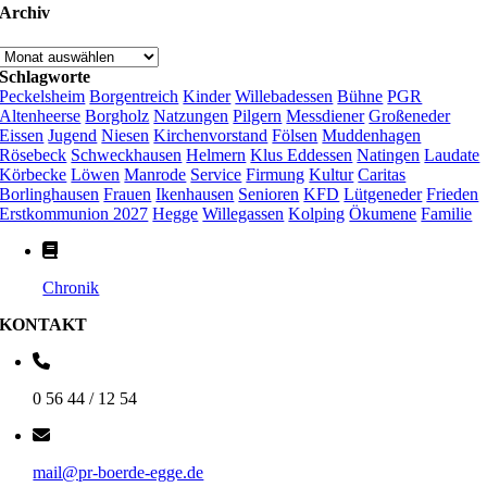
Archiv
Archiv
Schlagworte
Peckelsheim
Borgentreich
Kinder
Willebadessen
Bühne
PGR
Altenheerse
Borgholz
Natzungen
Pilgern
Messdiener
Großeneder
Eissen
Jugend
Niesen
Kirchenvorstand
Fölsen
Muddenhagen
Rösebeck
Schweckhausen
Helmern
Klus Eddessen
Natingen
Laudate
Körbecke
Löwen
Manrode
Service
Firmung
Kultur
Caritas
Borlinghausen
Frauen
Ikenhausen
Senioren
KFD
Lütgeneder
Frieden
Erstkommunion 2027
Hegge
Willegassen
Kolping
Ökumene
Familie
Chronik
KONTAKT
0 56 44 / 12 54
mail@pr-boerde-egge.de