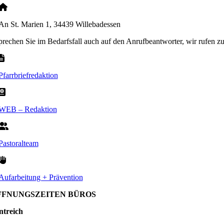
An St. Marien 1, 34439 Willebadessen
sprechen Sie im Bedarfsfall auch auf den Anrufbeantworter, wir rufen z
Pfarrbriefredaktion
WEB – Redaktion
Pastoralteam
Aufarbeitung + Prävention
FFNUNGSZEITEN BÜROS
ntreich