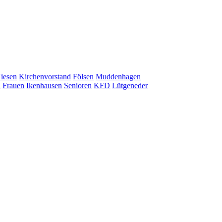
iesen
Kirchenvorstand
Fölsen
Muddenhagen
n
Frauen
Ikenhausen
Senioren
KFD
Lütgeneder