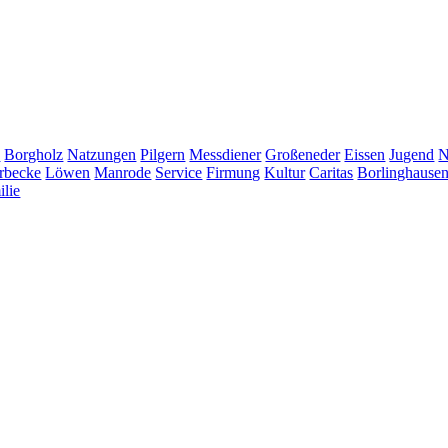
e
Borgholz
Natzungen
Pilgern
Messdiener
Großeneder
Eissen
Jugend
N
rbecke
Löwen
Manrode
Service
Firmung
Kultur
Caritas
Borlinghause
ilie