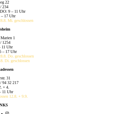
eg 22
/ 234
DO: 9 – 11 Uhr
 – 17 Uhr
28.8. Mi. geschlossen
lsheim
 Marien 1
/ 1254
– 11 Uhr
5 – 17 Uhr
28.8. Do. geschlossen
.8. Di. geschlossen
badessen
str. 31
/ 94 32 217
. + 4.
– 11 Uhr
ossen 12.8. + 9.9.
INKS