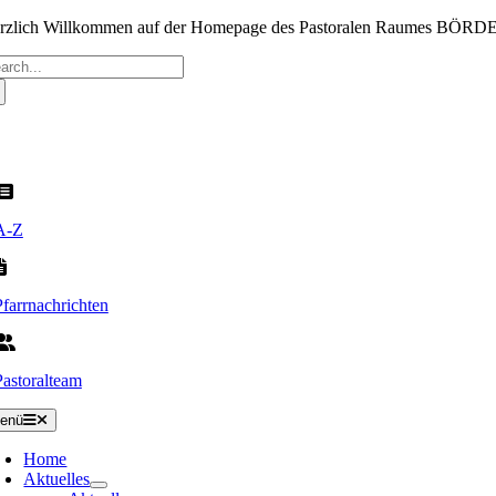
Zum
rzlich Willkommen auf der Homepage des Pastoralen Raumes BÖR
Inhalt
che
springen
ch:
A-Z
Pfarrnachrichten
Pastoralteam
enü
Home
Aktuelles