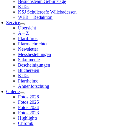
Besuchsteam Geburtstage
KiTas
KSJ Schülercafé Willebadessen
WEB – Redaktion
Service
Übersicht
A – Z
Pfarrbüros
Pfarrnachrichten
Newsletter
Messbestellungen
Sakramente
Bescheinigungen
Büchereien
KiTas
Pfarrheime
Ahnenforschung
Galerie
Fotos 2026
Fotos 2025
Fotos 2024
Fotos 2023
Highlights
Chronik