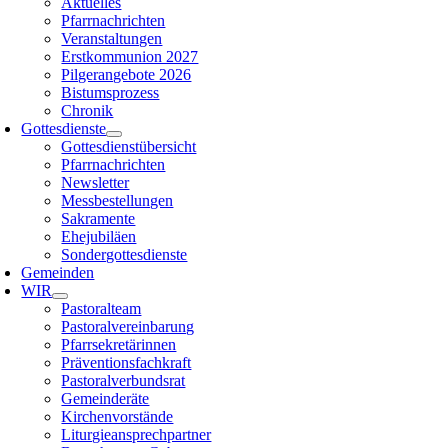
Aktuelles
Pfarrnachrichten
Veranstaltungen
Erstkommunion 2027
Pilgerangebote 2026
Bistumsprozess
Chronik
Gottesdienste
Gottesdienstübersicht
Pfarrnachrichten
Newsletter
Messbestellungen
Sakramente
Ehejubiläen
Sondergottesdienste
Gemeinden
WIR
Pastoralteam
Pastoralvereinbarung
Pfarrsekretärinnen
Präventionsfachkraft
Pastoralverbundsrat
Gemeinderäte
Kirchenvorstände
Liturgieansprechpartner