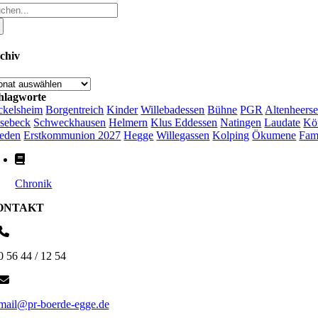
che
ch:
chiv
chiv
hlagworte
ckelsheim
Borgentreich
Kinder
Willebadessen
Bühne
PGR
Altenheers
sebeck
Schweckhausen
Helmern
Klus Eddessen
Natingen
Laudate
Kö
ieden
Erstkommunion 2027
Hegge
Willegassen
Kolping
Ökumene
Fam
Chronik
ONTAKT
0 56 44 / 12 54
mail@pr-boerde-egge.de