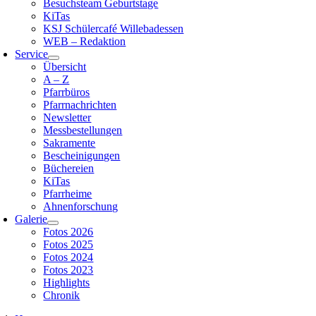
Besuchsteam Geburtstage
KiTas
KSJ Schülercafé Willebadessen
WEB – Redaktion
Service
Übersicht
A – Z
Pfarrbüros
Pfarrnachrichten
Newsletter
Messbestellungen
Sakramente
Bescheinigungen
Büchereien
KiTas
Pfarrheime
Ahnenforschung
Galerie
Fotos 2026
Fotos 2025
Fotos 2024
Fotos 2023
Highlights
Chronik