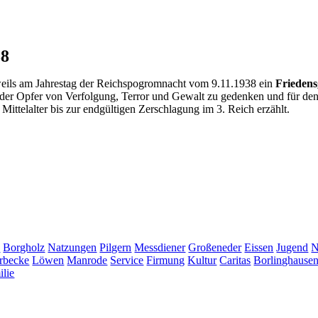
38
jeweils am Jahrestag der Reichspogromnacht vom 9.11.1938 ein
Friedens
 Opfer von Verfolgung, Terror und Gewalt zu gedenken und für den 
ttelalter bis zur endgültigen Zerschlagung im 3. Reich erzählt.
e
Borgholz
Natzungen
Pilgern
Messdiener
Großeneder
Eissen
Jugend
N
rbecke
Löwen
Manrode
Service
Firmung
Kultur
Caritas
Borlinghause
ilie