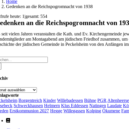
Home
Gedenken an die Reichspogromnacht von 1938
frufe heute: 1
|
gesamt: 554
edenken an die Reichspogromnacht von 19
s seit vielen Jahren veranstalten die Kath. und Ev. Kirchengemeinde 
demitglieder am Montagabend am jüdischen Friedhof zusammen, um der
schichte der jüdischen Gemeinde in Peckelsheim von den Anfängen im Mi
che
ch:
chiv
chiv
hlagworte
ckelsheim
Borgentreich
Kinder
Willebadessen
Bühne
PGR
Altenheers
sebeck
Schweckhausen
Helmern
Klus Eddessen
Natingen
Laudate
Kö
ieden
Erstkommunion 2027
Hegge
Willegassen
Kolping
Ökumene
Fam