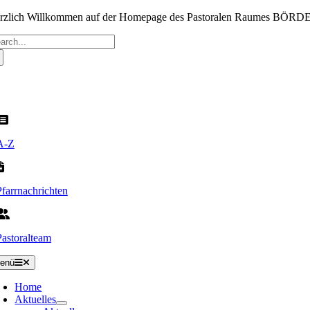
Zum
rzlich Willkommen auf der Homepage des Pastoralen Raumes BÖR
Inhalt
che
springen
ch:
A-Z
Pfarrnachrichten
Pastoralteam
enü
Home
Aktuelles