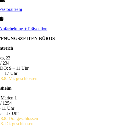
Pastoralteam
Aufarbeitung + Prävention
FFNUNGSZEITEN BÜROS
ntreich
eg 22
/ 234
DO: 9 – 11 Uhr
 – 17 Uhr
28.8. Mi. geschlossen
lsheim
 Marien 1
/ 1254
– 11 Uhr
5 – 17 Uhr
28.8. Do. geschlossen
.8. Di. geschlossen