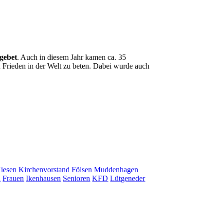
gebet
. Auch in diesem Jahr kamen ca. 35
Frieden in der Welt zu beten. Dabei wurde auch
iesen
Kirchenvorstand
Fölsen
Muddenhagen
n
Frauen
Ikenhausen
Senioren
KFD
Lütgeneder