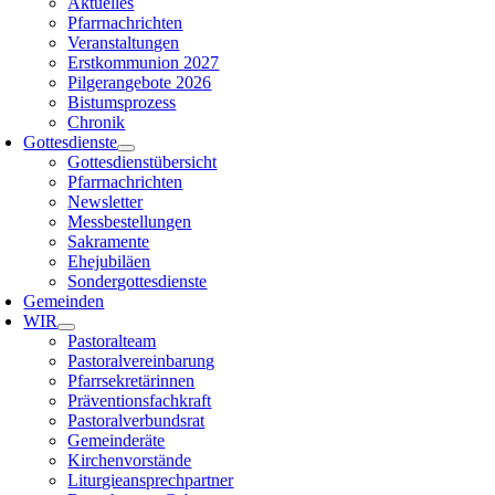
Aktuelles
Pfarrnachrichten
Veranstaltungen
Erstkommunion 2027
Pilgerangebote 2026
Bistumsprozess
Chronik
Gottesdienste
Gottesdienstübersicht
Pfarrnachrichten
Newsletter
Messbestellungen
Sakramente
Ehejubiläen
Sondergottesdienste
Gemeinden
WIR
Pastoralteam
Pastoralvereinbarung
Pfarrsekretärinnen
Präventionsfachkraft
Pastoralverbundsrat
Gemeinderäte
Kirchenvorstände
Liturgieansprechpartner