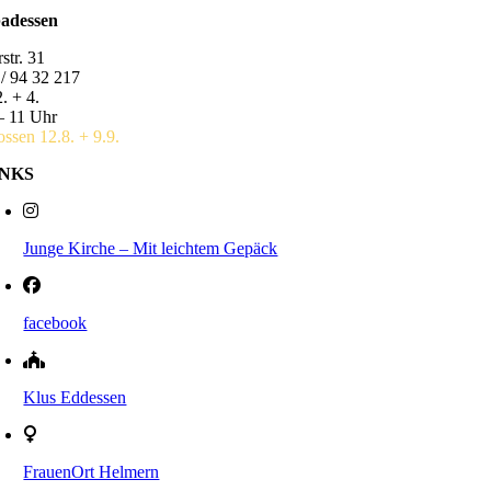
badessen
str. 31
/ 94 32 217
. + 4.
– 11 Uhr
ossen 12.8. + 9.9.
INKS
Junge Kirche – Mit leichtem Gepäck
facebook
Klus Eddessen
FrauenOrt Helmern