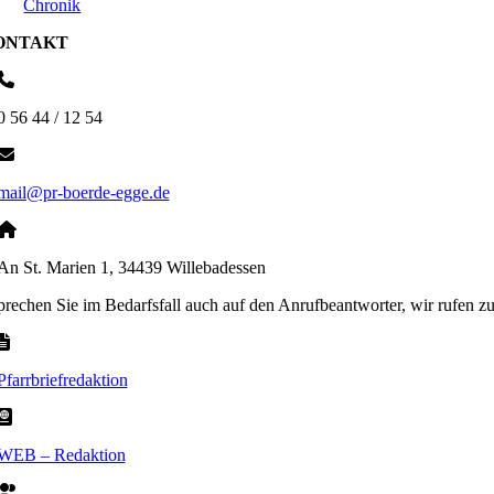
Chronik
ONTAKT
0 56 44 / 12 54
mail@pr-boerde-egge.de
An St. Marien 1, 34439 Willebadessen
sprechen Sie im Bedarfsfall auch auf den Anrufbeantworter, wir rufen z
Pfarrbriefredaktion
WEB – Redaktion