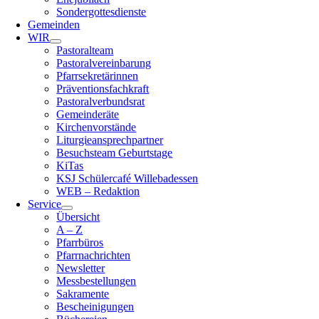
Sondergottesdienste
Gemeinden
WIR
Pastoralteam
Pastoralvereinbarung
Pfarrsekretärinnen
Präventionsfachkraft
Pastoralverbundsrat
Gemeinderäte
Kirchenvorstände
Liturgieansprechpartner
Besuchsteam Geburtstage
KiTas
KSJ Schülercafé Willebadessen
WEB – Redaktion
Service
Übersicht
A – Z
Pfarrbüros
Pfarrnachrichten
Newsletter
Messbestellungen
Sakramente
Bescheinigungen