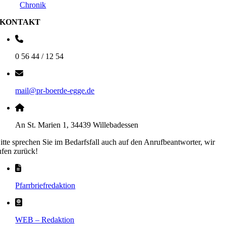
Chronik
KONTAKT
0 56 44 / 12 54
mail@pr-boerde-egge.de
An St. Marien 1, 34439 Willebadessen
itte sprechen Sie im Bedarfsfall auch auf den Anrufbeantworter, wir
ufen zurück!
Pfarrbriefredaktion
WEB – Redaktion