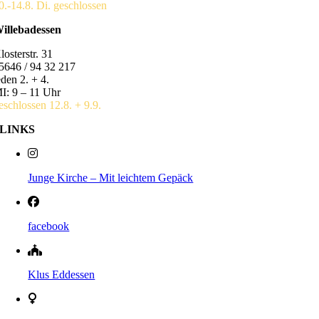
0.-14.8. Di. geschlossen
illebadessen
losterstr. 31
5646 / 94 32 217
eden 2. + 4.
I: 9 – 11 Uhr
eschlossen 12.8. + 9.9.
LINKS
Junge Kirche – Mit leichtem Gepäck
facebook
Klus Eddessen