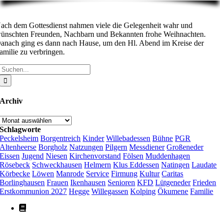
ach dem Gottesdienst nahmen viele die Gelegenheit wahr und
ünschten Freunden, Nachbarn und Bekannten frohe Weihnachten.
anach ging es dann nach Hause, um den Hl. Abend im Kreise der
amilie zu verbringen.
Suche
nach:
Archiv
Archiv
Schlagworte
Peckelsheim
Borgentreich
Kinder
Willebadessen
Bühne
PGR
Altenheerse
Borgholz
Natzungen
Pilgern
Messdiener
Großeneder
Eissen
Jugend
Niesen
Kirchenvorstand
Fölsen
Muddenhagen
Rösebeck
Schweckhausen
Helmern
Klus Eddessen
Natingen
Laudate
Körbecke
Löwen
Manrode
Service
Firmung
Kultur
Caritas
Borlinghausen
Frauen
Ikenhausen
Senioren
KFD
Lütgeneder
Frieden
Erstkommunion 2027
Hegge
Willegassen
Kolping
Ökumene
Familie