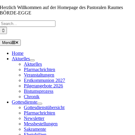
Zum
Herzlich Willkommen auf der Homepage des Pastoralen Raumes
Inhalt
BÖRDE-EGGE
springen
Suche
nach:
Menü
Home
Aktuelles
Aktuelles
Pfarrnachrichten
Veranstaltungen
Erstkommunion 2027
Pilgerangebote 2026
Bistumsprozess
Chronik
Gottesdienste
Gottesdienstübersicht
Pfarrnachrichten
Newsletter
Messbestellungen
Sakramente
Ehejubiläen