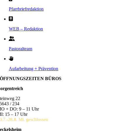
Pfarrbriefredaktion
WEB – Redaktion
Pastoralteam
Aufarbeitung + Prävention
ÖFFNUNGSZEITEN BÜROS
orgentreich
teinweg 22
5643 / 234
O + DO: 9 – 11 Uhr
I: 15 – 17 Uhr
0.7.-28.8. Mi. geschlossen
eckelsheim