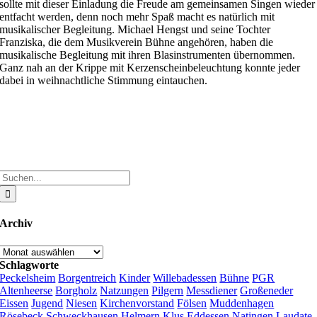
sollte mit dieser Einladung die Freude am gemeinsamen Singen wieder
entfacht werden, denn noch mehr Spaß macht es natürlich mit
musikalischer Begleitung. Michael Hengst und seine Tochter
Franziska, die dem Musikverein Bühne angehören, haben die
musikalische Begleitung mit ihren Blasinstrumenten übernommen.
Ganz nah an der Krippe mit Kerzenscheinbeleuchtung konnte jeder
dabei in weihnachtliche Stimmung eintauchen.
Suche
nach:
Archiv
Archiv
Schlagworte
Peckelsheim
Borgentreich
Kinder
Willebadessen
Bühne
PGR
Altenheerse
Borgholz
Natzungen
Pilgern
Messdiener
Großeneder
Eissen
Jugend
Niesen
Kirchenvorstand
Fölsen
Muddenhagen
Rösebeck
Schweckhausen
Helmern
Klus Eddessen
Natingen
Laudate