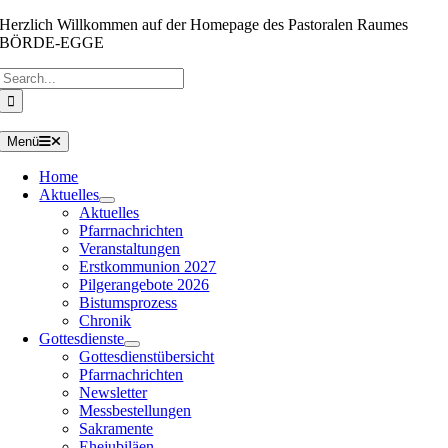
Zum
Herzlich Willkommen auf der Homepage des Pastoralen Raumes
Inhalt
BÖRDE-EGGE
springen
Suche
nach:
Menü
Home
Aktuelles
Aktuelles
Pfarrnachrichten
Veranstaltungen
Erstkommunion 2027
Pilgerangebote 2026
Bistumsprozess
Chronik
Gottesdienste
Gottesdienstübersicht
Pfarrnachrichten
Newsletter
Messbestellungen
Sakramente
Ehejubiläen