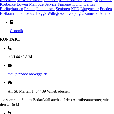
Körbecke
Löwen
Manrode
Service
Firmung
Kultur
Caritas
Borlinghausen
Frauen
Ikenhausen
Senioren
KFD
Lütgeneder
Frieden
Erstkommunion 2027
Hegge
Willegassen
Kolping
Ökumene
Familie
Chronik
KONTAKT
0 56 44 / 12 54
mail@pr-boerde-egge.de
An St. Marien 1, 34439 Willebadessen
itte sprechen Sie im Bedarfsfall auch auf den Anrufbeantworter, wir
ufen zurück!