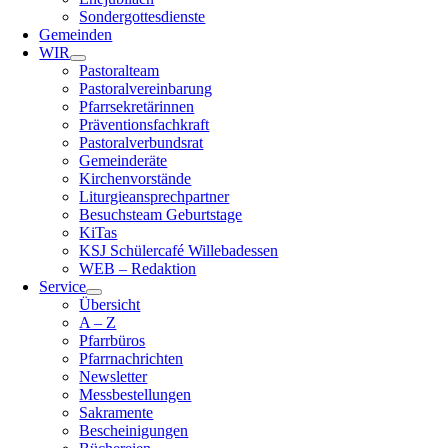
Sondergottesdienste
Gemeinden
WIR
Pastoralteam
Pastoralvereinbarung
Pfarrsekretärinnen
Präventionsfachkraft
Pastoralverbundsrat
Gemeinderäte
Kirchenvorstände
Liturgieansprechpartner
Besuchsteam Geburtstage
KiTas
KSJ Schülercafé Willebadessen
WEB – Redaktion
Service
Übersicht
A – Z
Pfarrbüros
Pfarrnachrichten
Newsletter
Messbestellungen
Sakramente
Bescheinigungen