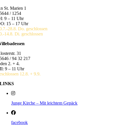
n St. Marien 1
5644 / 1254
I: 9 – 11 Uhr
O: 15 – 17 Uhr
0.7.-28.8. Do. geschlossen
0.-14.8. Di. geschlossen
illebadessen
losterstr. 31
5646 / 94 32 217
eden 2. + 4.
I: 9 – 11 Uhr
eschlossen 12.8. + 9.9.
LINKS
Junge Kirche – Mit leichtem Gepäck
facebook