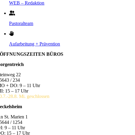
WEB – Redaktion
Pastoralteam
Aufarbeitung + Prävention
ÖFFNUNGSZEITEN BÜROS
orgentreich
teinweg 22
5643 / 234
O + DO: 9 – 11 Uhr
I: 15 – 17 Uhr
0.7.-28.8. Mi. geschlossen
eckelsheim
n St. Marien 1
5644 / 1254
I: 9 – 11 Uhr
O: 15 – 17 Uhr