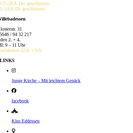
0.7.-28.8. Do. geschlossen
0.-14.8. Di. geschlossen
illebadessen
losterstr. 31
5646 / 94 32 217
eden 2. + 4.
I: 9 – 11 Uhr
eschlossen 12.8. + 9.9.
LINKS
Junge Kirche – Mit leichtem Gepäck
facebook
Klus Eddessen