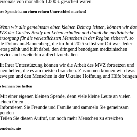
ersonals von monatlich 1.000 € gesichert wären.
hre Spende kann einen echten Unterschied machen!
Wenn wir alle gemeinsam einen kleinen Beitrag leisten, können wir das
VZ der Caritas Brody am Leben erhalten und damit die medizinische
ersorgung für die verletzlichsten Menschen in der Region sichern
“, so
te Dohmann-Bannenberg, die im Juni 2025 selbst vor Ort war. Jeder
etrag zählt und hilft dabei, den dringend benötigten medizinischen
ervice auch weiterhin aufrechtzuerhalten.
it Ihrer Unterstützung können wir die Arbeit des MVZ fortsetzen und
enen helfen, die es am meisten brauchen. Zusammen können wir etwas
ewegen und den Menschen in der Ukraine Hoffnung und Hilfe bringen
o können Sie helfen
 Mit einer eigenen kleinen Spende, denn viele kleine Leute an vielen
leinen Orten …
 Informieren Sie Freunde und Familie und sammeln Sie gemeinsam
penden
 Teilen Sie diesen Aufruf, um noch mehr Menschen zu erreichen
pendenkonto