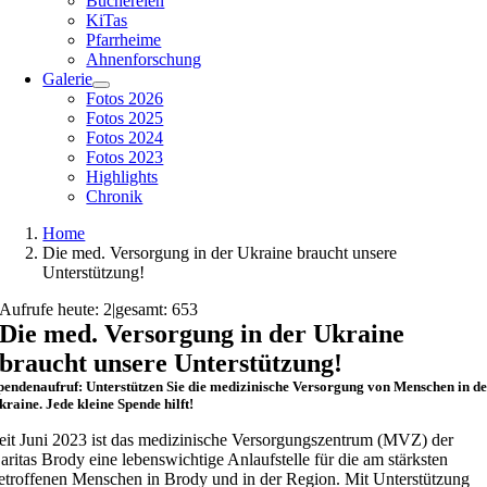
Büchereien
KiTas
Pfarrheime
Ahnenforschung
Galerie
Fotos 2026
Fotos 2025
Fotos 2024
Fotos 2023
Highlights
Chronik
Home
Die med. Versorgung in der Ukraine braucht unsere
Unterstützung!
Aufrufe heute: 2
|
gesamt: 653
Die med. Versorgung in der Ukraine
braucht unsere Unterstützung!
pendenaufruf: Unterstützen Sie die medizinische Versorgung von Menschen in d
kraine. Jede kleine Spende hilft!
eit Juni 2023 ist das medizinische Versorgungszentrum (MVZ) der
aritas Brody eine lebenswichtige Anlaufstelle für die am stärksten
etroffenen Menschen in Brody und in der Region. Mit Unterstützung