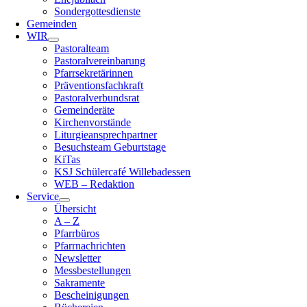
Sondergottesdienste
Gemeinden
WIR
Pastoralteam
Pastoralvereinbarung
Pfarrsekretärinnen
Präventionsfachkraft
Pastoralverbundsrat
Gemeinderäte
Kirchenvorstände
Liturgieansprechpartner
Besuchsteam Geburtstage
KiTas
KSJ Schülercafé Willebadessen
WEB – Redaktion
Service
Übersicht
A – Z
Pfarrbüros
Pfarrnachrichten
Newsletter
Messbestellungen
Sakramente
Bescheinigungen