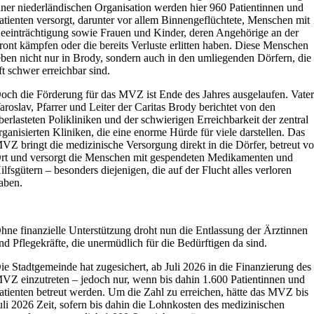
iner niederländischen Organisation werden hier 960 Patientinnen und
atienten versorgt, darunter vor allem Binnengeflüchtete, Menschen mit
eeinträchtigung sowie Frauen und Kinder, deren Angehörige an der
ront kämpfen oder die bereits Verluste erlitten haben. Diese Menschen
eben nicht nur in Brody, sondern auch in den umliegenden Dörfern, die
ft schwer erreichbar sind.
och die Förderung für das MVZ ist Ende des Jahres ausgelaufen. Vate
aroslav, Pfarrer und Leiter der Caritas Brody berichtet von den
berlasteten Polikliniken und der schwierigen Erreichbarkeit der zentral
rganisierten Kliniken, die eine enorme Hürde für viele darstellen. Das
VZ bringt die medizinische Versorgung direkt in die Dörfer, betreut vo
rt und versorgt die Menschen mit gespendeten Medikamenten und
ilfsgütern – besonders diejenigen, die auf der Flucht alles verloren
aben.
hne finanzielle Unterstützung droht nun die Entlassung der Ärztinnen
nd Pflegekräfte, die unermüdlich für die Bedürftigen da sind.
ie Stadtgemeinde hat zugesichert, ab Juli 2026 in die Finanzierung des
VZ einzutreten – jedoch nur, wenn bis dahin 1.600 Patientinnen und
atienten betreut werden. Um die Zahl zu erreichen, hätte das MVZ bis
uli 2026 Zeit, sofern bis dahin die Lohnkosten des medizinischen