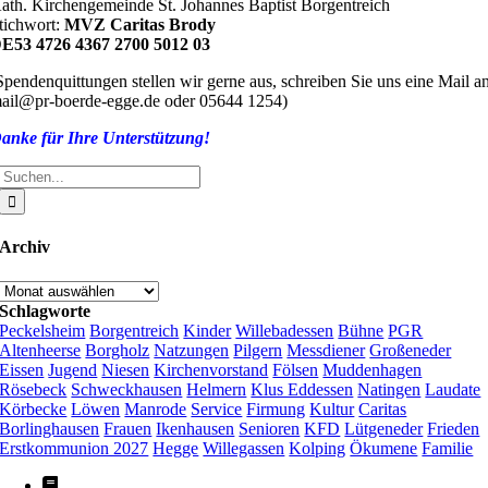
ath. Kirchengemeinde St. Johannes Baptist Borgentreich
tichwort:
MVZ Caritas Brody
E53 4726 4367 2700 5012 03
Spendenquittungen stellen wir gerne aus, schreiben Sie uns eine Mail a
ail@pr-boerde-egge.de oder 05644 1254)
anke für Ihre Unterstützung!
Suche
nach:
Archiv
Archiv
Schlagworte
Peckelsheim
Borgentreich
Kinder
Willebadessen
Bühne
PGR
Altenheerse
Borgholz
Natzungen
Pilgern
Messdiener
Großeneder
Eissen
Jugend
Niesen
Kirchenvorstand
Fölsen
Muddenhagen
Rösebeck
Schweckhausen
Helmern
Klus Eddessen
Natingen
Laudate
Körbecke
Löwen
Manrode
Service
Firmung
Kultur
Caritas
Borlinghausen
Frauen
Ikenhausen
Senioren
KFD
Lütgeneder
Frieden
Erstkommunion 2027
Hegge
Willegassen
Kolping
Ökumene
Familie