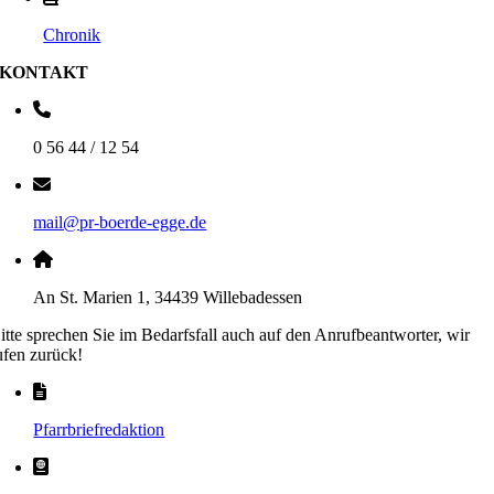
Chronik
KONTAKT
0 56 44 / 12 54
mail@pr-boerde-egge.de
An St. Marien 1, 34439 Willebadessen
itte sprechen Sie im Bedarfsfall auch auf den Anrufbeantworter, wir
ufen zurück!
Pfarrbriefredaktion