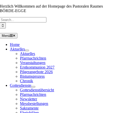
Zum
Herzlich Willkommen auf der Homepage des Pastoralen Raumes
Inhalt
BÖRDE-EGGE
springen
Suche
nach:
Menü
Home
Aktuelles
Aktuelles
Pfarrnachrichten
Veranstaltungen
Erstkommunion 2027
Pilgerangebote 2026
Bistumsprozess
Chronik
Gottesdienste
Gottesdienstübersicht
Pfarrnachrichten
Newsletter
Messbestellungen
Sakramente
Ehejubiläen