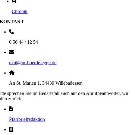
Chronik
KONTAKT
0 56 44 / 12 54
mail@pr-boerde-egge.de
An St. Marien 1, 34439 Willebadessen
itte sprechen Sie im Bedarfsfall auch auf den Anrufbeantworter, wir
ufen zurück!
Pfarrbriefredaktion