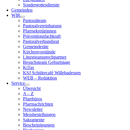
Sondergottesdienste
Gemeinden
WIR
Pastoralteam
Pastoralvereinbarung
Pfarrsekretärinnen
Präventionsfachkraft
Pastoralverbundsrat
Gemeinderäte
Kirchenvorstände
Liturgieansprechpartner
Besuchsteam Geburtstage
KiTas
KSJ Schülercafé Willebadessen
WEB – Redaktion
Service
Übersicht
A – Z
Pfarrbüros
Pfarrnachrichten
Newsletter
Messbestellungen
Sakramente
Bescheinigungen