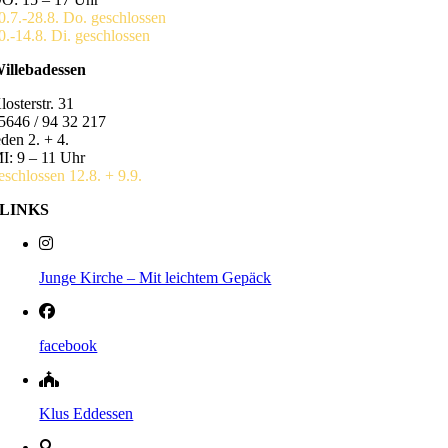
0.7.-28.8. Do. geschlossen
0.-14.8. Di. geschlossen
illebadessen
losterstr. 31
5646 / 94 32 217
eden 2. + 4.
I: 9 – 11 Uhr
eschlossen 12.8. + 9.9.
LINKS
Junge Kirche – Mit leichtem Gepäck
facebook
Klus Eddessen