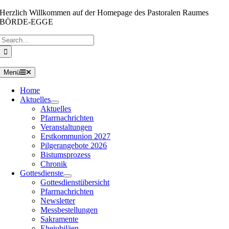
Zum
Herzlich Willkommen auf der Homepage des Pastoralen Raumes
Inhalt
BÖRDE-EGGE
springen
Suche
nach:
Menü
Home
Aktuelles
Aktuelles
Pfarrnachrichten
Veranstaltungen
Erstkommunion 2027
Pilgerangebote 2026
Bistumsprozess
Chronik
Gottesdienste
Gottesdienstübersicht
Pfarrnachrichten
Newsletter
Messbestellungen
Sakramente
Ehejubiläen