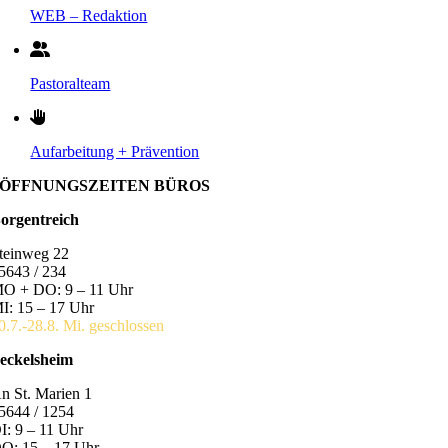
WEB – Redaktion
Pastoralteam
Aufarbeitung + Prävention
ÖFFNUNGSZEITEN BÜROS
orgentreich
teinweg 22
5643 / 234
O + DO: 9 – 11 Uhr
I: 15 – 17 Uhr
0.7.-28.8. Mi. geschlossen
eckelsheim
n St. Marien 1
5644 / 1254
I: 9 – 11 Uhr
O: 15 – 17 Uhr