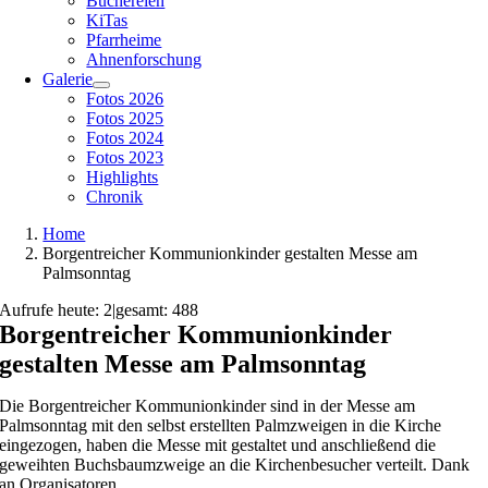
Büchereien
KiTas
Pfarrheime
Ahnenforschung
Galerie
Fotos 2026
Fotos 2025
Fotos 2024
Fotos 2023
Highlights
Chronik
Home
Borgentreicher Kommunionkinder gestalten Messe am
Palmsonntag
Aufrufe heute: 2
|
gesamt: 488
Borgentreicher Kommunionkinder
gestalten Messe am Palmsonntag
Die Borgentreicher Kommunionkinder sind in der Messe am
Palmsonntag mit den selbst erstellten Palmzweigen in die Kirche
eingezogen, haben die Messe mit gestaltet und anschließend die
geweihten Buchsbaumzweige an die Kirchenbesucher verteilt. Dank
an Organisatoren.