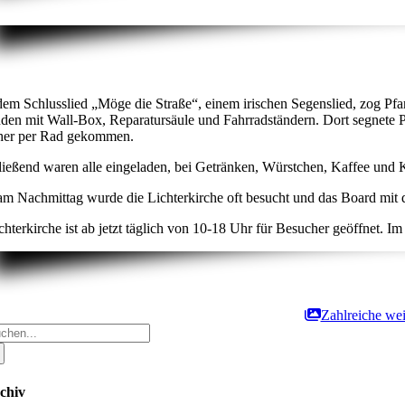
em Schlusslied „Möge die Straße“, einem irischen Segenslied, zog Pfar
nden mit Wall-Box, Reparatursäule und Fahrradständern. Dort segnete Pf
her per Rad gekommen.
ießend waren alle eingeladen, bei Getränken, Würstchen, Kaffee und 
m Nachmittag wurde die Lichterkirche oft besucht und das Board mit de
chterkirche ist ab jetzt täglich von 10-18 Uhr für Besucher geöffnet. I
Zahlreiche wei
che
ch:
chiv