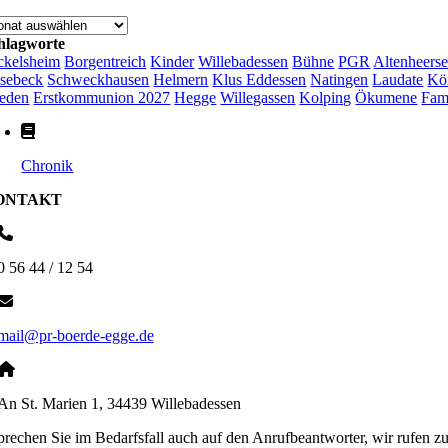
chiv
hlagworte
ckelsheim
Borgentreich
Kinder
Willebadessen
Bühne
PGR
Altenheers
sebeck
Schweckhausen
Helmern
Klus Eddessen
Natingen
Laudate
Kö
ieden
Erstkommunion 2027
Hegge
Willegassen
Kolping
Ökumene
Fam
Chronik
ONTAKT
0 56 44 / 12 54
mail@pr-boerde-egge.de
An St. Marien 1, 34439 Willebadessen
sprechen Sie im Bedarfsfall auch auf den Anrufbeantworter, wir rufen z