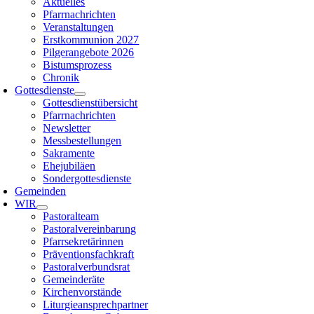
Aktuelles
Pfarrnachrichten
Veranstaltungen
Erstkommunion 2027
Pilgerangebote 2026
Bistumsprozess
Chronik
Gottesdienste
Gottesdienstübersicht
Pfarrnachrichten
Newsletter
Messbestellungen
Sakramente
Ehejubiläen
Sondergottesdienste
Gemeinden
WIR
Pastoralteam
Pastoralvereinbarung
Pfarrsekretärinnen
Präventionsfachkraft
Pastoralverbundsrat
Gemeinderäte
Kirchenvorstände
Liturgieansprechpartner