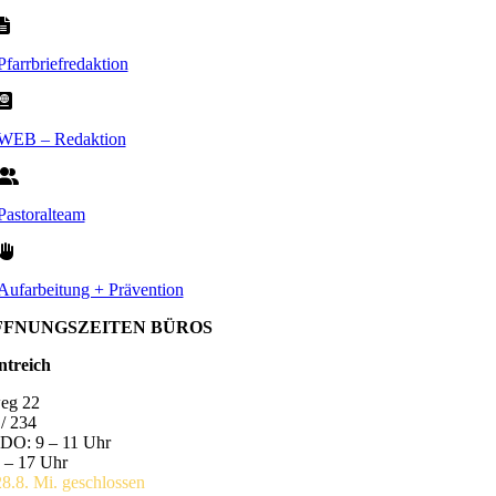
Pfarrbriefredaktion
WEB – Redaktion
Pastoralteam
Aufarbeitung + Prävention
FFNUNGSZEITEN BÜROS
ntreich
eg 22
/ 234
DO: 9 – 11 Uhr
 – 17 Uhr
28.8. Mi. geschlossen