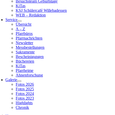
Besuchsteam Geburtstage
KiTas
KSJ Schülercafé Willebadessen
WEB – Redaktion
Service
Übersicht
A – Z
Pfarrbüros
Pfarrnachrichten
Newsletter
Messbestellungen
Sakramente
Bescheinigungen
Büchereien
KiTas
Pfarrheime
Ahnenforschung
Galerie
Fotos 2026
Fotos 2025
Fotos 2024
Fotos 2023
Highlights
Chronik