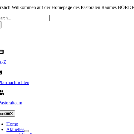
Zum
rzlich Willkommen auf der Homepage des Pastoralen Raumes BÖR
Inhalt
che
springen
ch:
A-Z
Pfarrnachrichten
Pastoralteam
enü
Home
Aktuelles