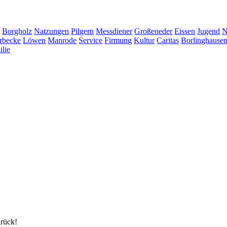
e
Borgholz
Natzungen
Pilgern
Messdiener
Großeneder
Eissen
Jugend
N
rbecke
Löwen
Manrode
Service
Firmung
Kultur
Caritas
Borlinghause
ilie
urück!