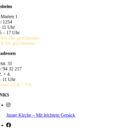
lsheim
 Marien 1
/ 1254
– 11 Uhr
5 – 17 Uhr
28.8. Do. geschlossen
.8. Di. geschlossen
badessen
str. 31
/ 94 32 217
. + 4.
– 11 Uhr
ossen 12.8. + 9.9.
INKS
Junge Kirche – Mit leichtem Gepäck