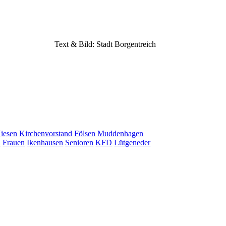
Text & Bild: Stadt Borgentreich
iesen
Kirchenvorstand
Fölsen
Muddenhagen
n
Frauen
Ikenhausen
Senioren
KFD
Lütgeneder