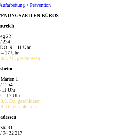
Aufarbeitung + Prävention
FFNUNGSZEITEN BÜROS
ntreich
eg 22
/ 234
DO: 9 – 11 Uhr
 – 17 Uhr
28.8. Mi. geschlossen
lsheim
 Marien 1
/ 1254
– 11 Uhr
5 – 17 Uhr
28.8. Do. geschlossen
.8. Di. geschlossen
badessen
str. 31
/ 94 32 217