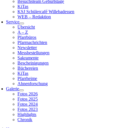
Besuchsteam Geburtstage
KiTas
KSJ Schülercafé Willebadessen
WEB – Redaktion
Service
Übersicht
A – Z
Pfarrbüros
Pfarrnachrichten
Newsletter
Messbestellungen
Sakramente
Bescheinigungen
Büchereien
KiTas
Pfarrheime
Ahnenforschung
Galerie
Fotos 2026
Fotos 2025
Fotos 2024
Fotos 2023
Highlights
Chronik