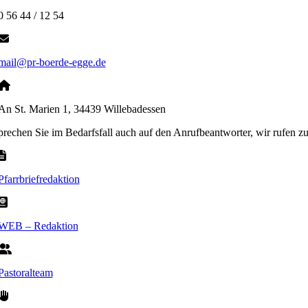
0 56 44 / 12 54
mail@pr-boerde-egge.de
An St. Marien 1, 34439 Willebadessen
sprechen Sie im Bedarfsfall auch auf den Anrufbeantworter, wir rufen z
Pfarrbriefredaktion
WEB – Redaktion
Pastoralteam