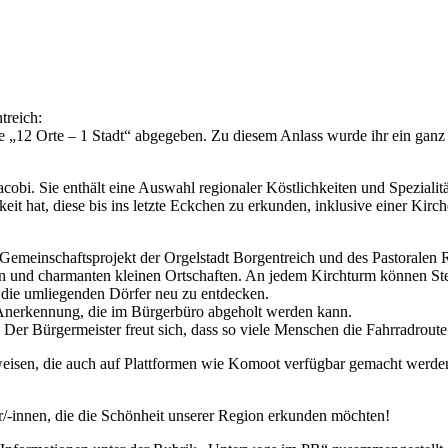
treich:
te „12 Orte – 1 Stadt“ abgegeben. Zu diesem Anlass wurde ihr ein ganz 
acobi. Sie enthält eine Auswahl regionaler Köstlichkeiten und Spezialit
hkeit hat, diese bis ins letzte Eckchen zu erkunden, inklusive einer K
in Gemeinschaftsprojekt der Orgelstadt Borgentreich und des Pastorale
en und charmanten kleinen Ortschaften. An jedem Kirchturm können S
 die umliegenden Dörfer neu zu entdecken.
e Anerkennung, die im Bürgerbüro abgeholt werden kann.
Der Bürgermeister freut sich, dass so viele Menschen die Fahrradrout
weisen, die auch auf Plattformen wie Komoot verfügbar gemacht werden
er/-innen, die die Schönheit unserer Region erkunden möchten!