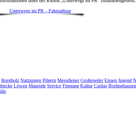
re Informationen unter der Rubrik „Unterwegs im PR“ zusammengestellt.
Unterwegs im PR – Fahrradtour
e
Borgholz
Natzungen
Pilgern
Messdiener
Großeneder
Eissen
Jugend
N
rbecke
Löwen
Manrode
Service
Firmung
Kultur
Caritas
Borlinghause
ilie