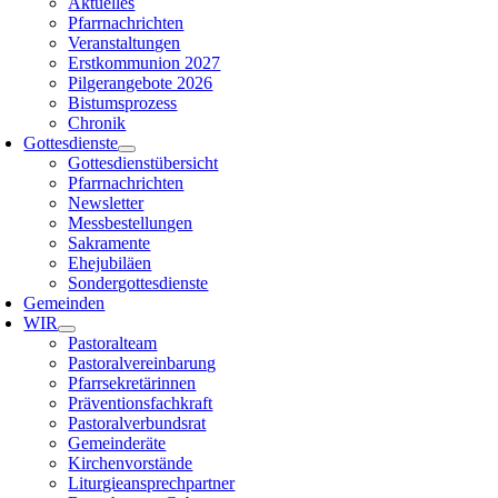
Aktuelles
Pfarrnachrichten
Veranstaltungen
Erstkommunion 2027
Pilgerangebote 2026
Bistumsprozess
Chronik
Gottesdienste
Gottesdienstübersicht
Pfarrnachrichten
Newsletter
Messbestellungen
Sakramente
Ehejubiläen
Sondergottesdienste
Gemeinden
WIR
Pastoralteam
Pastoralvereinbarung
Pfarrsekretärinnen
Präventionsfachkraft
Pastoralverbundsrat
Gemeinderäte
Kirchenvorstände
Liturgieansprechpartner