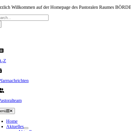
Zum
rzlich Willkommen auf der Homepage des Pastoralen Raumes BÖR
Inhalt
che
springen
ch:
A-Z
Pfarrnachrichten
Pastoralteam
enü
Home
Aktuelles