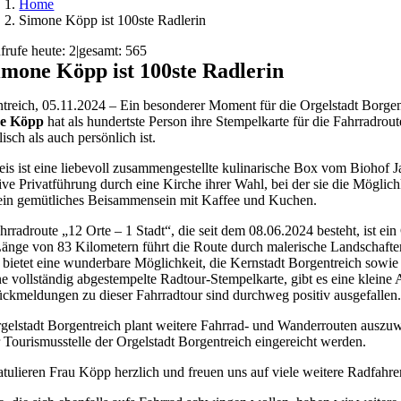
Home
Simone Köpp ist 100ste Radlerin
frufe heute: 2
|
gesamt: 565
imone Köpp ist 100ste Radlerin
treich, 05.11.2024 – Ein besonderer Moment für die Orgelstadt Borgen
e Köpp
hat als hundertste Person ihre Stempelkarte für die Fahrradrou
sch als auch persönlich ist.
eis ist eine liebevoll zusammengestellte kulinarische Box vom Biohof J
ive Privatführung durch eine Kirche ihrer Wahl, bei der sie die Möglic
 ein gemütliches Beisammensein mit Kaffee und Kuchen.
hrradroute „12 Orte – 1 Stadt“, die seit dem 08.06.2024 besteht, ist e
Länge von 83 Kilometern führt die Route durch malerische Landschaft
 bietet eine wunderbare Möglichkeit, die Kernstadt Borgentreich sowie
ne vollständig abgestempelte Radtour-Stempelkarte, gibt es eine klein
ckmeldungen zu dieser Fahrradtour sind durchweg positiv ausgefallen. 
gelstadt Borgentreich plant weitere Fahrrad- und Wanderrouten auszu
r Tourismusstelle der Orgelstadt Borgentreich eingereicht werden.
atulieren Frau Köpp herzlich und freuen uns auf viele weitere Radfahr