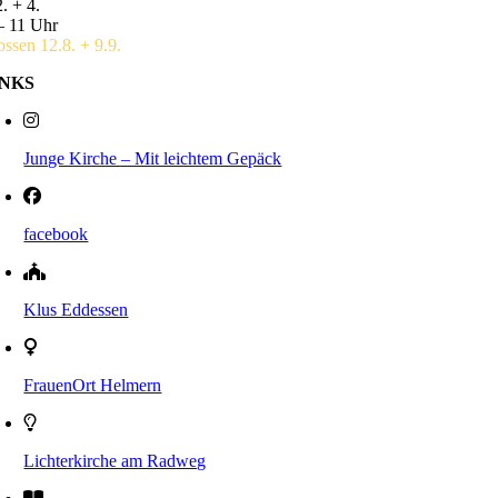
. + 4.
– 11 Uhr
ossen 12.8. + 9.9.
INKS
Junge Kirche – Mit leichtem Gepäck
facebook
Klus Eddessen
FrauenOrt Helmern
Lichterkirche am Radweg