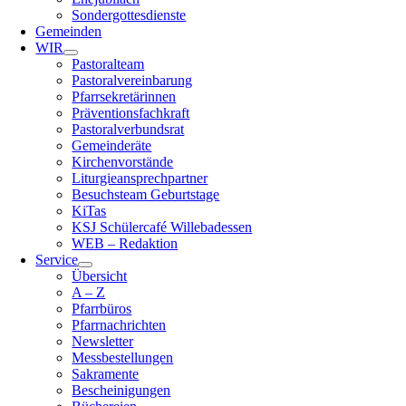
Sondergottesdienste
Gemeinden
WIR
Pastoralteam
Pastoralvereinbarung
Pfarrsekretärinnen
Präventionsfachkraft
Pastoralverbundsrat
Gemeinderäte
Kirchenvorstände
Liturgieansprechpartner
Besuchsteam Geburtstage
KiTas
KSJ Schülercafé Willebadessen
WEB – Redaktion
Service
Übersicht
A – Z
Pfarrbüros
Pfarrnachrichten
Newsletter
Messbestellungen
Sakramente
Bescheinigungen