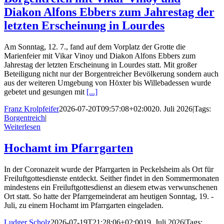
Diakon Alfons Ebbers zum Jahrestag der
letzten Erscheinung in Lourdes
Am Sonntag, 12. 7., fand auf dem Vorplatz der Grotte die
Marienfeier mit Vikar Vinoy und Diakon Alfons Ebbers zum
Jahrestag der letzten Erscheinung in Lourdes statt. Mit großer
Beteiligung nicht nur der Borgentreicher Bevölkerung sondern auch
aus der weiteren Umgebung von Höxter bis Willebadessen wurde
gebetet und gesungen mit
[...]
Franz Krolpfeifer
2026-07-20T09:57:08+02:00
20. Juli 2026
|
Tags:
Borgentreich
|
Weiterlesen
Hochamt im Pfarrgarten
In der Coronazeit wurde der Pfarrgarten in Peckelsheim als Ort für
Freiluftgottesdienste entdeckt. Seither findet in den Sommermonaten
mindestens ein Freiluftgottesdienst an diesem etwas verwunschenen
Ort statt. So hatte der Pfarrgemeinderat am heutigen Sonntag, 19. -
Juli, zu einem Hochamt im Pfarrgarten eingeladen.
Ludger Scholz
2026-07-19T21:28:06+02:00
19. Juli 2026
|
Tags: