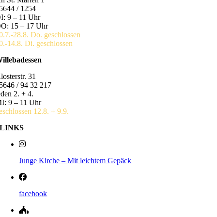
5644 / 1254
I: 9 – 11 Uhr
O: 15 – 17 Uhr
0.7.-28.8. Do. geschlossen
0.-14.8. Di. geschlossen
illebadessen
losterstr. 31
5646 / 94 32 217
eden 2. + 4.
I: 9 – 11 Uhr
eschlossen 12.8. + 9.9.
LINKS
Junge Kirche – Mit leichtem Gepäck
facebook