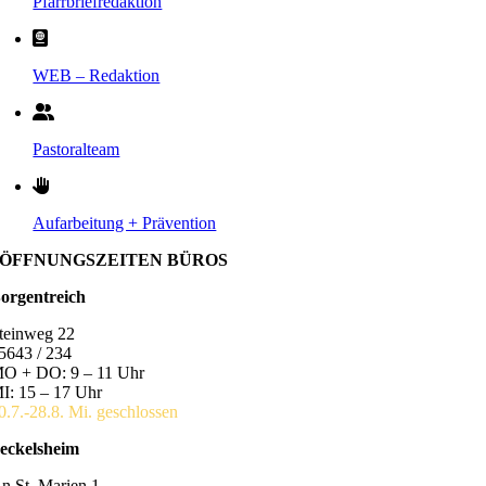
Pfarrbriefredaktion
WEB – Redaktion
Pastoralteam
Aufarbeitung + Prävention
ÖFFNUNGSZEITEN BÜROS
orgentreich
teinweg 22
5643 / 234
O + DO: 9 – 11 Uhr
I: 15 – 17 Uhr
0.7.-28.8. Mi. geschlossen
eckelsheim
n St. Marien 1