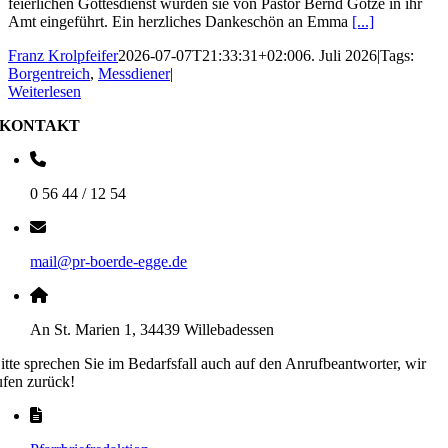
feierlichen Gottesdienst wurden sie von Pastor Bernd Götze in ihr
Amt eingeführt. Ein herzliches Dankeschön an Emma
[...]
Franz Krolpfeifer
2026-07-07T21:33:31+02:00
6. Juli 2026
|
Tags:
Borgentreich
,
Messdiener
|
Weiterlesen
KONTAKT
0 56 44 / 12 54
mail@pr-boerde-egge.de
An St. Marien 1, 34439 Willebadessen
itte sprechen Sie im Bedarfsfall auch auf den Anrufbeantworter, wir
ufen zurück!