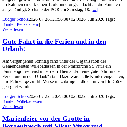
im Rahmen einer kleinen Tauferinnerungsandacht an die Familien
ausgehändigt. So hatte der PGR am Samstag, 18.
[...]
Ludger Scholz
2026-07-26T21:56:38+02:00
26. Juli 2026
|
Tags:
Kinder
,
Peckelsheim
|
Weiterlesen
Gute Fahrt in die Ferien und in den
Urlaub!
Am vergangenen Sonntag fand unter der Organisation des
Gemeinderates Willebadessen in der Pfarrkirche St. Vitus ein
Familiengottesdienst unter dem Thema „Für eine gute Fahrt in die
Ferien und in den Urlaub“ statt. Dazu waren alle Kinder eingeladen,
ihre Fahrzeuge zur hl. Messe mitzubringen, die dann von Pfr. Götze
gesegnet wurden.
Ludger Scholz
2026-07-22T20:43:06+02:00
22. Juli 2026
|
Tags:
Kinder
,
Willebadessen
|
Weiterlesen
Marienfeier vor der Grotte in
Borgentreich mit Vikar Vinoy und