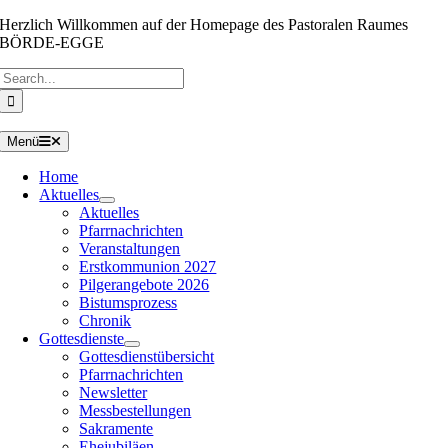
Zum
Herzlich Willkommen auf der Homepage des Pastoralen Raumes
Inhalt
BÖRDE-EGGE
springen
Suche
nach:
Menü
Home
Aktuelles
Aktuelles
Pfarrnachrichten
Veranstaltungen
Erstkommunion 2027
Pilgerangebote 2026
Bistumsprozess
Chronik
Gottesdienste
Gottesdienstübersicht
Pfarrnachrichten
Newsletter
Messbestellungen
Sakramente
Ehejubiläen